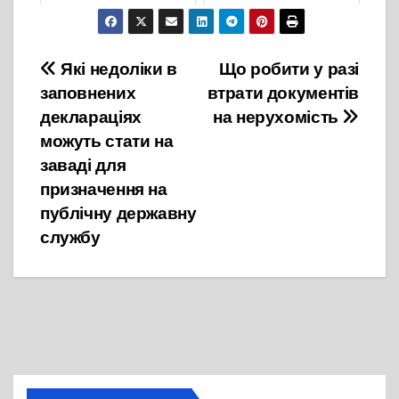
17 Грудня, 2022
3 Лютого, 2025
Навігація
Які недоліки в
Що робити у разі
заповнених
втрати документів
записів
деклараціях
на нерухомість
можуть стати на
заваді для
призначення на
публічну державну
службу