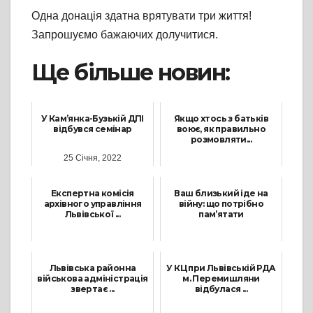
Одна донація здатна врятувати три життя!
Запрошуємо бажаючих долучитися.
Ще більше новин:
У Кам’янка-Бузькій ДПІ
Якщо хтось з батьків
відбувся семінар
воює, як правильно
розмовляти...
25 Січня, 2022
25 Червня, 2024
Експертна комісія
Ваш близький іде на
архівного управління
війну: що потрібно
Львівської ...
пам’ятати
25 Лютого, 2026
21 Квітня, 2022
Львівська районна
У КЦ при Львівській РДА
військова адміністрація
м. Перемишляни
звертає ...
відбулася ...