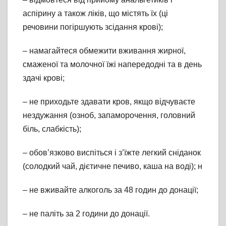
аспірину а також ліків, що містять їх (ці
речовини погіршують зсідання крові);
– намагайтеся обмежити вживання жирної,
смаженої та молочної їжі напередодні та в день
здачі крові;
– не приходьте здавати кров, якщо відчуваєте
нездужання (озноб, запаморочення, головний
біль, слабкість);
– обов’язково виспіться і з’їжте легкий сніданок
(солодкий чай, дієтичне печиво, каша на воді); н
– не вживайте алкоголь за 48 годин до донації;
– не паліть за 2 години до донації.