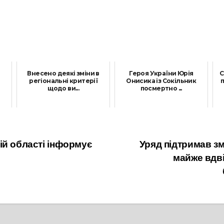
Внесено деякі зміни в
Героя України Юрія
С
регіональні критерії
Онисика із Сокільник
п
щодо ви...
посмертно ...
26 Вересня, 2025
7 Квітня, 2023
ій області інформує
Уряд підтримав зм
майже вдвіч