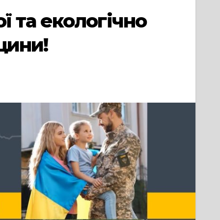
 та екологічно
щини!