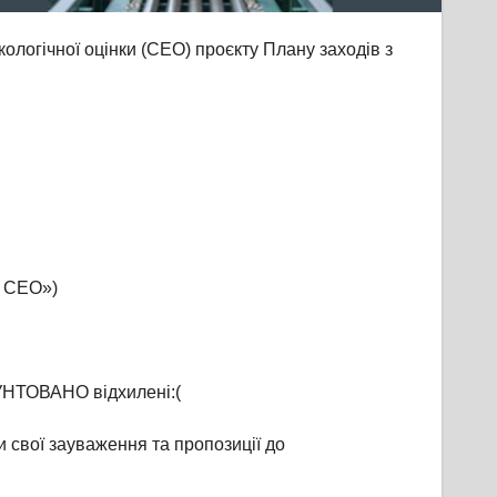
ологічної оцінки (СЕО) проєкту Плану заходів з
у СЕО»)
РУНТОВАНО відхилені:(
и свої зауваження та пропозиції до