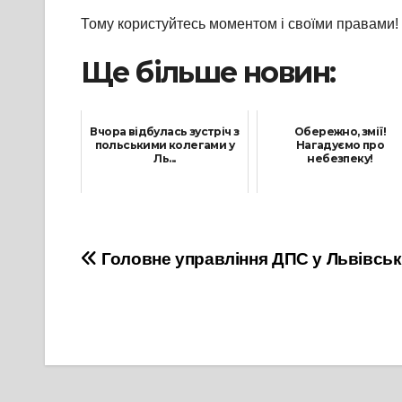
Тому користуйтесь моментом і своїми правами!
Ще більше новин:
Вчора відбулась зустріч з
Обережно, змії!
польськими колегами у
Нагадуємо про
Ль...
небезпеку!
11 Лютого, 2022
29 Травня, 2025
Навігація
Головне управління ДПС у Львівськ
записів