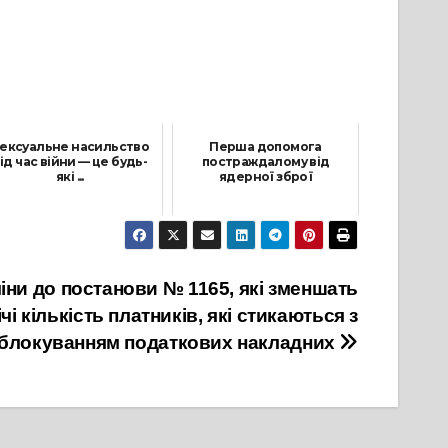
ексуальне насильство
Перша допомога
ід час війни — це будь-
постраждалому від
які ...
ядерної зброї
28 Грудня, 2023
5 Жовтня, 2022
іни до постанови № 1165, які зменшать
і кількість платників, які стикаються з
блокуванням податкових накладних