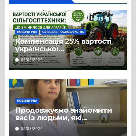
НОВИНИ РДА
СІЛЬСЬКЕ ГОСПОДАРСТВО
Компенсація 25% вартості
української
сільгосптехніки: що
05/08/2026
змінилося для аграріїв
НОВИНИ РДА
Продовжуємо знайомити
вас із людьми, які
допомагають нашим
05/08/2026
захисникам і захисницям