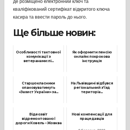
де розміщено електронний ключ та
кваліфікований сертифікат відкритого ключа
касира та ввести пароль до нього.
Ще більше новин:
Особливості тактовної
Як оформити пенсію
комунікації з
онлайн: покрокова
ветеранами: пі...
інструкція
9 Жовтня, 2025
14 Квітня, 2026
Старшокласники
На Львівщині відбувся
опановуватимуть
регіональний з'їзд
«Захист України» за...
територіа...
30 Січня, 2026
23 Березня, 2023
Відеозвіт
Нові компенсації для
відремонтованої
працедавців
дороги Ковель – Жовква