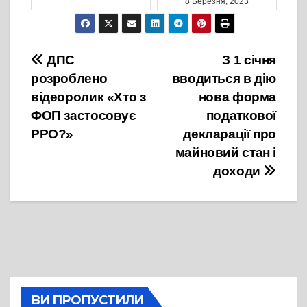
8 Березня, 2023
11 Листопада, 2021
Навігація
ДПС
З 1 січня
розроблено
вводиться в дію
записів
відеоролик «Хто з
нова форма
ФОП застосовує
податкової
РРО?»
декларації про
майновий стан і
доходи
ВИ ПРОПУСТИЛИ