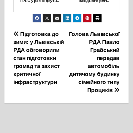
ПРРО у разі відсутн...
Західного регі...
7 Лютого, 2023
9 Липня, 2021
Навігація
Підготовка до
Голова Львівської
зими: у Львівській
РДА Павло
записів
РДА обговорили
Грабський
стан підготовки
передав
громад та захист
автомобіль
критичної
дитячому будинку
інфраструктури
сімейного типу
Проциків