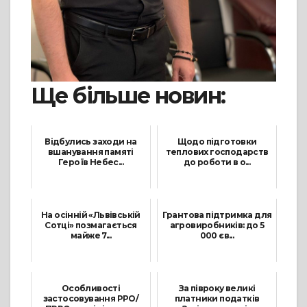
Ще більше новин:
Відбулись заходи на
Щодо підготовки
вшанування памяті
теплових господарств
Героїв Небес...
до роботи в о...
20 Лютого, 2023
23 Липня, 2025
На осінній «Львівській
Грантова підтримка для
Сотці» позмагається
агровиробників: до 5
майже 7...
000 єв...
22 Вересня, 2021
26 Грудня, 2025
Особливості
За півроку великі
застосовування РРО/
платники податків