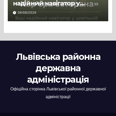
надійний навігатор у
цивільній професії
06/08/2026
Львівська районна
державна
адміністрація
Офіційна сторінка Львівської районної державної
адміністрації