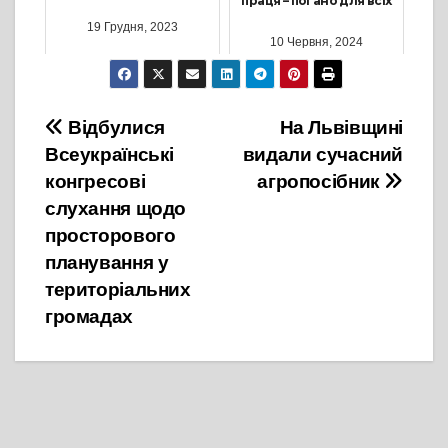
праця – погано для всіх
19 Грудня, 2023
10 Червня, 2024
Навігація
Відбулися
На Львівщині
Всеукраїнські
видали сучасний
записів
конгресові
агропосібник
слухання щодо
просторового
планування у
територіальних
громадах