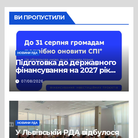
ВИ ПРОПУСТИЛИ
НОВИНИ РДА
Підготовка до державного
фінансування на 2027 рік
уже триває
07/08/2026
НОВИНИ РДА
У Львівській РДА відбулося