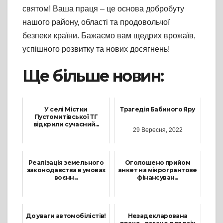
святом! Ваша праця – це основа добробуту
нашого району, області та продовольчої
безпеки країни. Бажаємо вам щедрих врожаїв,
успішного розвитку та нових досягнень!
Ще більше новин:
У селі Містки
Трагедія Бабиного Яру
Пустомитівської ТГ
відкрили сучасний...
29 Вересня, 2022
12 Вересня, 2023
Реалізація земельного
Оголошено прийом
законодавства в умовах
анкет на мікрогрантове
воєнн...
фінансуван...
24 Червня, 2022
21 Липня, 2025
До уваги автомобілістів!
Незадекларована