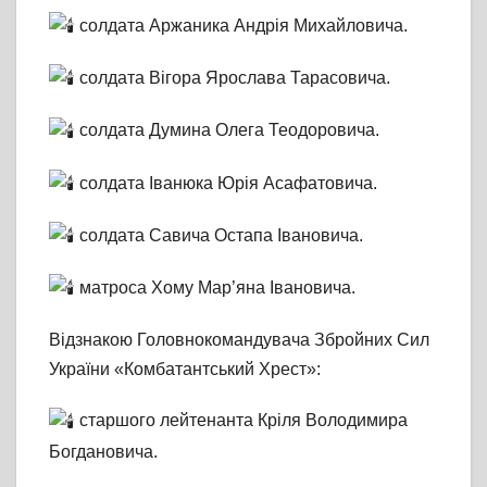
солдата Аржаника Андрія Михайловича.
солдата Вігора Ярослава Тарасовича.
солдата Думина Олега Теодоровича.
солдата Іванюка Юрія Асафатовича.
солдата Савича Остапа Івановича.
матроса Хому Мар’яна Івановича.
Відзнакою Головнокомандувача Збройних Сил
України «Комбатантський Хрест»:
старшого лейтенанта Кріля Володимира
Богдановича.