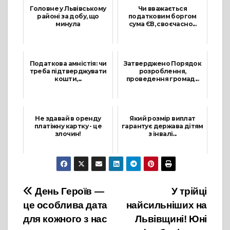
Головне у Львівському
Чи вважається
районі за добу, що
податковим боргом
минула
сума ЄВ, своєчасно...
14 Вересня, 2022
19 Вересня, 2022
Податкова амністія: чи
Затверджено Порядок
треба підтверджувати
розроблення,
кошти,...
проведення громад...
24 Січня, 2023
8 Листопада, 2022
Не здавай в оренду
Який розмір виплат
платіжну картку - це
гарантує держава дітям
злочин!
з інвалі...
10 Липня, 2024
10 Січня, 2024
Навігація
День Героїв —
У трійці
це особлива дата
найсильніших на
записів
для кожного з нас
Львівщині! Юні