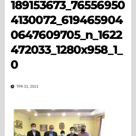
189153673_76556950
4130072_619465904
0647609705_n_1622
472033_1280x958_1_
0
ТРА 31, 2021