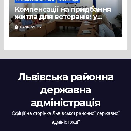
ВЕТЕРАНСЬКА ПОЛІТИКА
НОВИНИ РДА
Компенсації на придбання
житла для ветеранів: у
Львівській РДА розглянули
04/08/2026
нові заяви
Львівська районна
державна
адміністрація
Офіційна сторінка Львівської районної державної
адміністрації