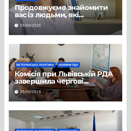
Продовжуємо знайомити
вас із людьми, які
допомагають нашим
05/08/2026
захисникам і захисницям
повертатися до цивільного
життя
ВЕТЕРАНСЬКА ПОЛІТИКА
НОВИНИ РДА
Комісія при Львівській РДА
завершила чергові
співбесіди та
05/08/2026
рекомендувала кандидатів
на посади фахівців із
супроводу