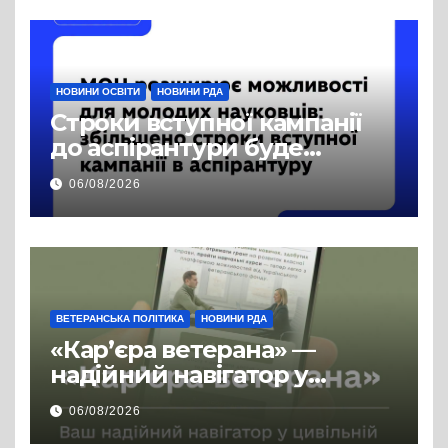
НОВИНИ ОСВІТИ
НОВИНИ РДА
Строки вступної кампанії
до аспірантури буде
продовжено
06/08/2026
ВЕТЕРАНСЬКА ПОЛІТИКА
НОВИНИ РДА
«Кар’єра ветерана» —
надійний навігатор у
цивільній професії
06/08/2026