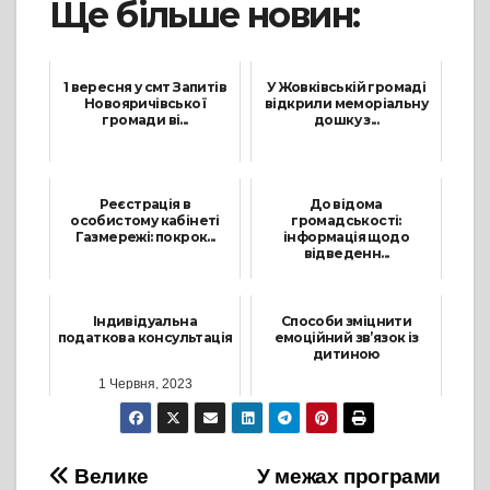
Ще більше новин:
1 вересня у смт Запитів
У Жовківській громаді
Новояричівської
відкрили меморіальну
громади ві...
дошку з...
2 Вересня, 2024
10 Червня, 2024
Реєстрація в
До відома
особистому кабінеті
громадськості:
Газмережі: покрок...
інформація щодо
відведенн...
16 Жовтня, 2023
26 Серпня, 2021
Індивідуальна
Способи зміцнити
податкова консультація
емоційний зв’язок із
дитиною
1 Червня, 2023
5 Березня, 2026
Навігація
Велике
У межах програми