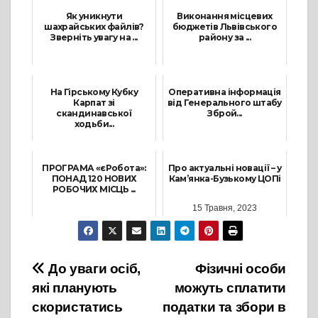
Як уникнути
Виконання місцевих
шахрайських файлів?
бюджетів Львівського
Зверніть увагу на ...
району за ...
19 Вересня, 2024
4 Липня, 2025
На Гірському Кубку
Оперативна інформація
Карпат зі
від Генерального штабу
скандинавської
Зброй...
ходьби...
27 Травня, 2022
5 Жовтня, 2023
ПРОГРАМА «єРобота»:
Про актуальні новації – у
ПОНАД 120 НОВИХ
Кам’янка-Бузькому ЦОПі
РОБОЧИХ МІСЦЬ ...
15 Травня, 2023
18 Серпня, 2022
Навігація
До уваги осіб,
Фізичні особи
які планують
можуть сплатити
записів
скористатись
податки та збори в