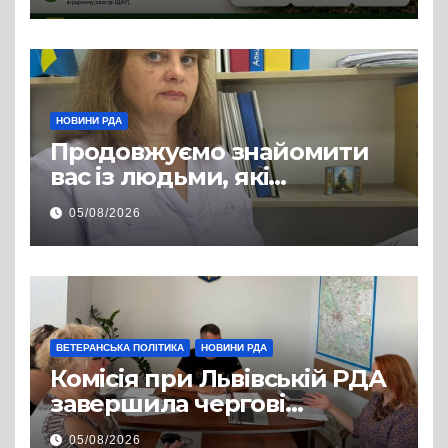
НОВИНИ РДА
Продовжуємо знайомити
вас із людьми, які
допомагають нашим
05/08/2026
захисникам і захисницям
повертатися до цивільного
життя
ВЕТЕРАНСЬКА ПОЛІТИКА
НОВИНИ РДА
Комісія при Львівській РДА
завершила чергові
співбесіди та
05/08/2026