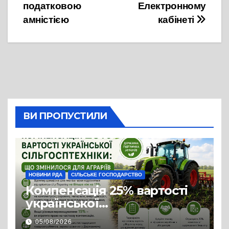
податковою
Електронному
амністією
кабінеті
ВИ ПРОПУСТИЛИ
НОВИНИ РДА
СІЛЬСЬКЕ ГОСПОДАРСТВО
Компенсація 25% вартості
української
сільгосптехніки: що
05/08/2026
змінилося для аграріїв