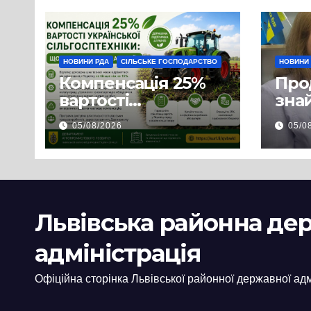
НОВИНИ РДА
СІЛЬСЬКЕ ГОСПОДАРСТВО
НОВИНИ
Компенсація 25%
Про
вартості
знай
української
люд
05/08/2026
05/0
сільгосптехніки:
доп
що змінилося для
наш
аграріїв
і з
пов
цив
Львівська районна де
адміністрація
Офіційна сторінка Львівської районної державної адм