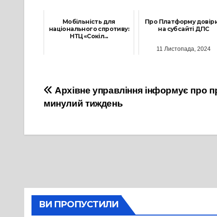
Мобільність для
Про Платформу довіри
національного спротиву:
на субсайті ДПС
НТЦ «Сокіл...
11 Листопада, 2024
2 Квітня, 2026
Навігація
Архівне управління інформує про п
минулий тиждень
записів
ВИ ПРОПУСТИЛИ