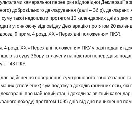
ультатами камеральної перевірки відповідної Декларації а
ого) добровільного декларування (далі – Збір), декларант, 
 суму такої недоплати протягом 10 календарних днів з дня
дати уточнюючу відповідну Декларацію протягом 20 календ
підрозд. 9 прим. 4 розд. XX «Перехідні положення» ПКУ).
рим. 4 розд. XX «Перехідні положення» ПКУ у разі подання 
еншою за суму Збору, сплачену на підставі попередньо пода
 ст. 43 ПКУ.
ою для здійснення повернення сум грошового зобов’язання та
маних (сплачених) сум податку з доходів фізичних осіб, я
 декларації про майновий стан і доходи за звітний календа
уваного доходу) протягом 1095 днів від дня виникнення пом