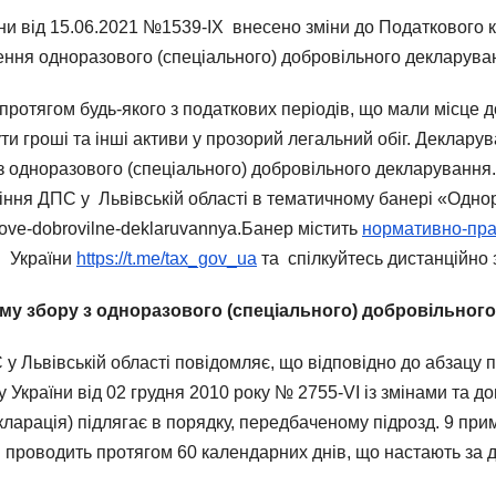
ни від 15.06.2021 №1539-IX внесено зміни до Податкового к
ження одноразового (спеціального) добровільного декларува
протягом будь-якого з податкових періодів, що мали місце д
ти гроші та інші активи у прозорий легальний обіг. Деклару
 з одноразового (спеціального) добровільного декларуванн
іння ДПС у Львівській області в тематичному банері «Одн
azove-dobrovilne-deklaruvannya.Банер містить
нормативно-пра
С України
https://t.me/tax_gov_ua
та спілкуйтесь дистанційно 
му збору з одноразового (спеціального) добровільног
 Львівській області повідомляє, що відповідно до абзацу пер
України від 02 грудня 2010 року № 2755-VI із змінами та д
кларація) підлягає в порядку, передбаченому підрозд. 9 при
 проводить протягом 60 календарних днів, що настають за д