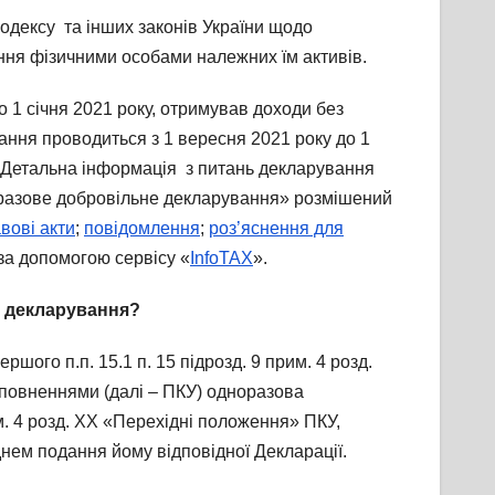
одексу та інших законів України щодо
ння фізичними особами належних їм активів.
о 1 січня 2021 року, отримував доходи без
вання проводиться з 1 вересня 2021 року до 1
я.Детальна інформація з питань декларування
оразове добровільне декларування» розмішений
вові акти
;
повідомлення
;
роз’яснення для
за допомогою сервісу «
InfoTAX
».
о декларування?
шого п.п. 15.1 п. 15 підрозд. 9 прим. 4 розд.
оповненнями (далі – ПКУ) одноразова
м. 4 розд. XX «Перехідні положення» ПКУ,
нем подання йому відповідної Декларації.