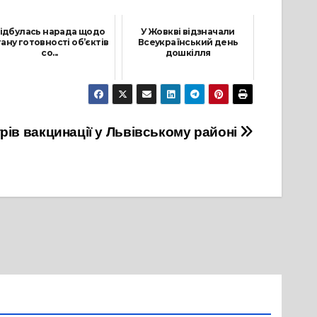
ідбулась нарада щодо
У Жовкві відзначали
ану готовності об’єктів
Всеукраїнський день
со...
дошкілля
22 Листопада, 2021
23 Вересня, 2022
рів вакцинації у Львівському районі