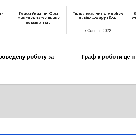
 –
Героя України Юрія
Головне за минулу добу у
В
Онисика із Сокільник
Львівському районі
ст
посмертно ...
7 Серпня, 2022
7 Квітня, 2023
роведену роботу за
Графік роботи цент