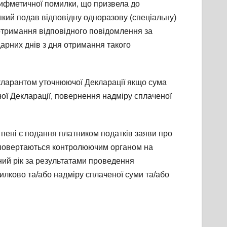
рифметичної помилки, що призвела до
який подав відповідну одноразову (спеціальну)
 отримання відповідного повідомлення за
арних днів з дня отримання такого
декларантом уточнюючої Декларації якщо сума
ної Декларації, повернення надміру сплаченої
 пені є подання платником податків заяви про
кі повертаються контролюючим органом на
рний рік за результатами проведення
илково та/або надміру сплаченої суми та/або