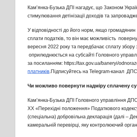
Кам’янка-Бузька ДПІ нагадує, що Законом Украї
стимулювання детінізації доходів та запровад
У відповідності до його норм, якщо громадянин 
сплати податків, то він має можливість поверну
вересня 2022 року та передбачає сплату збору
оприлюднюється на субсайті Головного управл
за посиланням: https://tax.gov.ua/baneryi/odnor
платників
.Підписуйтесь на Telegram-канал ДП
Чи можливо повернути надміру сплачену су
Кам’янка-Бузька ДПІ Головного управління ДПС у
XX «Перехідні положення» Податкового кодексу 
(спеціальна) добровільна декларація (далі – Де
камеральній перевірці, яку контролюючий орган