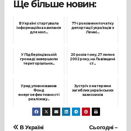
Ще більше новин:
В Україні стартувала
77-і роковини початку
інформаційна кампанія
депортації українців з
для мол...
Лемкі...
28 Травня, 2026
12 Вересня, 2021
У Підберізцівській
20 років тому, 27 липня
громаді завершили
2002 року, на Львівщині
територіальни...
ст...
25 Березня, 2024
27 Липня, 2022
Уряд уповноважив
Зустріч з матерями
Фонд
загиблих українських
енергоефективності
захисників
реалізову...
7 Травня, 2021
15 Листопада, 2022
Навігація
В Україні
Сьогодні –