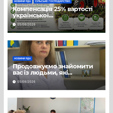
НОВИНИ РДА
СІЛЬСЬКЕ ГОСПОДАРСТВО
Компенсація 25% вартості
української
сільгосптехніки: що
05/08/2026
змінилося для аграріїв
НОВИНИ РДА
Продовжуємо знайомити
вас із людьми, які
допомагають нашим
05/08/2026
захисникам і захисницям
повертатися до цивільного
життя