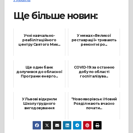
Ще більше новин:
Учні навчально-
У межах «Великої
реабілітаційного
реставрації» тривають
центру Святого Мик...
ремонтні ро...
3 Червня, 2021
8 Лютого, 2022
Ще один банк
COVID-19: за останню
долучився до обласної
добу по області
Програми енерго...
госпіталізува...
28 Жовтня, 2021
5 Травня, 2021
У Львові відкрили
“Новояворівськ і Новий
Школу грудного
Розділ мають вчасно
вигодовування
почати...
3 Серпня, 2021
10 Серпня, 2021