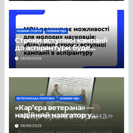
публічної інформації
НОВИНИ ОСВІТИ
НОВИНИ РДА
Строки вступної кампанії
до аспірантури буде
продовжено
06/08/2026
ВЕТЕРАНСЬКА ПОЛІТИКА
НОВИНИ РДА
«Кар’єра ветерана» —
надійний навігатор у
цивільній професії
06/08/2026