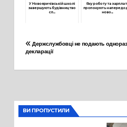
У Новояричівській школі
Яку роботу та зарплат
завершують будівництво
пропонують напередо
сп...
ново...
19 Липня, 2023
30 Грудня, 2022
Навігація
Держслужбовці не подають однораз
декларації
записів
ВИ ПРОПУСТИЛИ