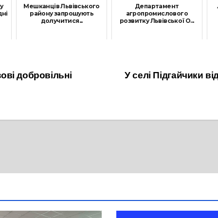
у
Мешканців Львівського
Департамент
дні
району запрошують
агропромислового
долучитися...
розвитку Львівської О...
18 Листопада, 2025
2 Квітня, 2026
ові добровільні
У селі Підгайчики в