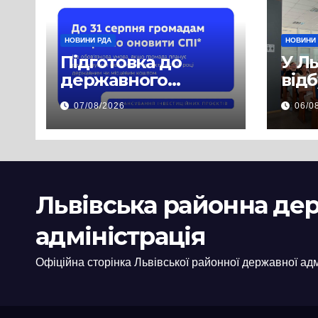
НОВИНИ РДА
НОВИНИ
Підготовка до
У Л
державного
від
фінансування на
нав
07/08/2026
06/0
2027 рік уже
при
триває
асп
заб
пра
пуб
Львівська районна де
інф
адміністрація
Офіційна сторінка Львівської районної державної адм