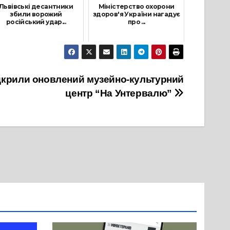
Львівські десантники
Міністерство охорони
збили ворожий
здоров'я України нагадує
російський удар...
про ...
11 Травня, 2022
9 Квітня, 2025
ідкрили оновлений музейно-культурний
центр “На Унтервалю”