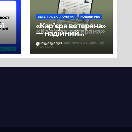
ВЕТЕРАНСЬКА ПОЛІТИКА
НОВИНИ РДА
ої
«Кар’єра ветерана»
— надійний
де
навігатор у
06/08/2026
цивільній професії