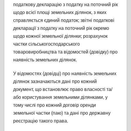
податкову декларацію з податку на поточний рік
щодо всієї площі земельних ділянок, з яких
справляється єдиний податок; звітні податкові
декларації з податку на поточний рік окремо
щодо кожної земельної ділянки; розрахунок
частки сільськогосподарського
товаровиробництва та відомостей (довідку) про
наявність земельних ділянок.
У відомостях (довідці) про наявність земельних
ділянок зазначаються дані про кожний
документ, що встановлює право власності та/
або користування земельними ділянками, у
тому числі про кожний договір оренди
земельної частки (паю) та дані про державну
реєстрацію такого права.