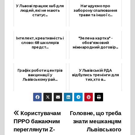
У Львові працює хаб для
Нагадуємо про
людей, які не мають
заборону спалювання
статус...
трави та іншої с...
4 Вересня, 2023
4 Липня, 2024
Інтелект, креативність і
"Зелена картка" -
слово: 68 школярів
обов'язковий
предст...
міжнародний договір...
13 Грудня, 2025
11 Вересня, 2024
Графік роботи центрів
У Львівській РДА
вакцинації у
відбулись тренінги для
Львівському рай...
тих, хто в...
30 Листопада, 2021
31 Березня, 2026
Навігація
Користувачам
Головне, що треба
ПРРО бажаючим
знати мешканцям
записів
переглянути Z-
Львівського