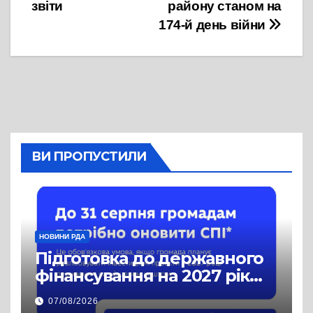
звіти
району станом на
174-й день війни
ВИ ПРОПУСТИЛИ
НОВИНИ РДА
Підготовка до державного
фінансування на 2027 рік
уже триває
07/08/2026