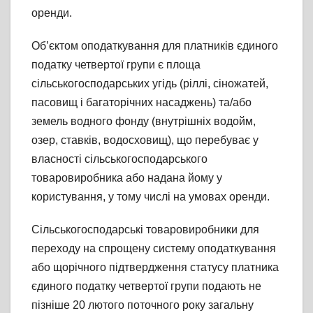
оренди.
Об’єктом оподаткування для платників єдиного
податку четвертої групи є площа
сільськогосподарських угідь (ріллі, сіножатей,
пасовищ і багаторічних насаджень) та/або
земель водного фонду (внутрішніх водойм,
озер, ставків, водосховищ), що перебуває у
власності сільськогосподарського
товаровиробника або надана йому у
користування, у тому числі на умовах оренди.
Сільськогосподарські товаровиробники для
переходу на спрощену систему оподаткування
або щорічного підтвердження статусу платника
єдиного податку четвертої групи подають не
пізніше 20 лютого поточного року загальну