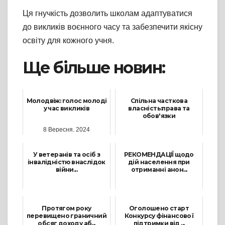
Ця гнучкість дозволить школам адаптуватися
до викликів воєнного часу та забезпечити якісну
освіту для кожного учня.
Ще більше новин:
Молодвіж: голос молоді
Спільна часткова
у час викликів
власність:права та
обов'язки
8 Вересня, 2024
5 Лютого, 2025
У ветеранів та осіб з
РЕКОМЕНДАЦІЇ щодо
інвалідністю внаслідок
дій населення при
війни...
отриманні анон...
30 Листопада, 2023
26 Січня, 2022
Протягом року
Оголошено старт
перевищено граничний
Конкурсу фінансової
обсяг доходу аб...
підтримки від ...