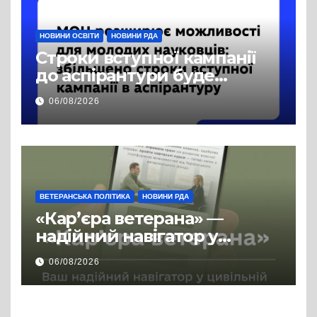
НОВИНИ ОСВІТИ
НОВИНИ РДА
Строки вступної кампанії
до аспірантури буде
продовжено
06/08/2026
ВЕТЕРАНСЬКА ПОЛІТИКА
НОВИНИ РДА
«Кар’єра ветерана» —
надійний навігатор у
цивільній професії
06/08/2026