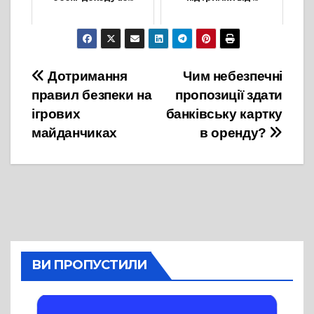
15 Січня, 2024
15 Серпня, 2024
Навігація
Дотримання
Чим небезпечні
правил безпеки на
пропозиції здати
записів
ігрових
банківську картку
майданчиках
в оренду?
ВИ ПРОПУСТИЛИ