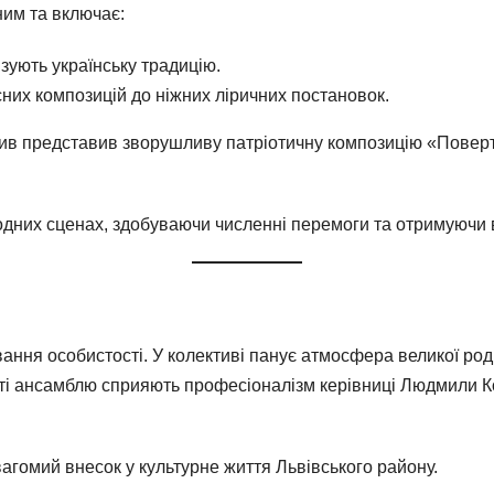
им та включає:
зують українську традицію.
них композицій до ніжних ліричних постановок.
ив представив зворушливу патріотичну композицію «Повер
одних сценах, здобуваючи численні перемоги та отримуючи 
ання особистості. У колективі панує атмосфера великої роди
сті ансамблю сприяють професіоналізм керівниці Людмили Ко
вагомий внесок у культурне життя Львівського району.