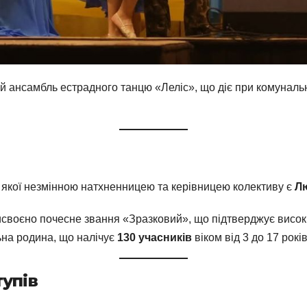
 ансамбль естрадного танцю «Леліс», що діє при комуналь
м
м якої незмінною натхненницею та керівницею колективу є
Л
исвоєно почесне звання «Зразковий», що підтверджує високи
на родина, що налічує
130 учасників
віком від 3 до 17 рокі
тупів