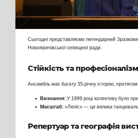
Сьогодні представляємо легендарний Зразковий
Новояричівської селищної ради.
Стійкість та професіоналіз
Ансамбль має багату 35-річну історію, протяго
Визнання:
У 1999 році колективу було пр
Масштаб:
«Леліс» — це велика танцюваль
Репертуар та географія вис