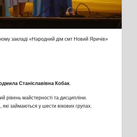
ному закладі «Народний дім смт Новий Яричів»
юдмила Станіславівна Кобак
.
й рівень майстерності та дисципліни.
в, які займаються у шести вікових групах.