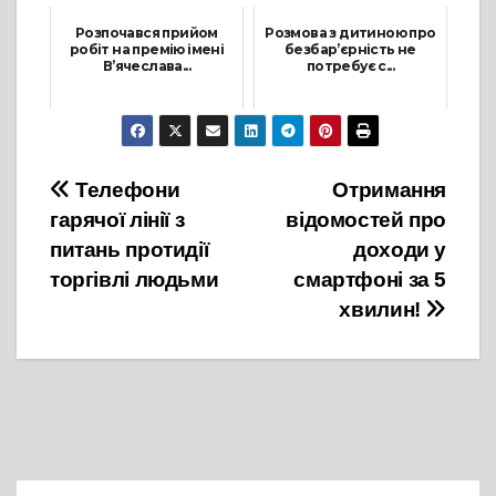
Розпочався прийом
Розмова з дитиною про
робіт на премію імені
безбар’єрність не
В’ячеслава...
потребує с...
19 Червня, 2026
10 Червня, 2026
Навігація
Телефони
Отримання
гарячої лінії з
відомостей про
записів
питань протидії
доходи у
торгівлі людьми
смартфоні за 5
хвилин!