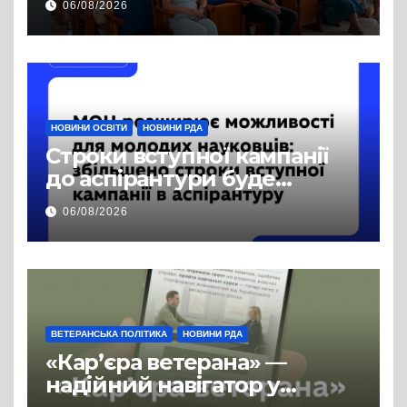
06/08/2026
права на доступ до
публічної інформації
НОВИНИ ОСВІТИ
НОВИНИ РДА
Строки вступної кампанії
до аспірантури буде
продовжено
06/08/2026
ВЕТЕРАНСЬКА ПОЛІТИКА
НОВИНИ РДА
«Кар’єра ветерана» —
надійний навігатор у