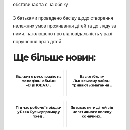
обставинах та є на обліку.
З батьками проведено бесіду щодо створення
належних умов проживання дітей та догляду за
ними, наголошено про відповідальність у разі
порушення прав дітей.
Ще більше новин:
Відкрито реєстрацію на
Баскетбол: у
молодіжні обміни
Львівському районі
«ВідНОВА:U...
тривають змагання ...
1 Липня, 2025
12 Квітня, 2024
Під час робочої поїздки
Як захистити дітей від
у Рава-Руську громаду
негативного впливу
пред...
сонячних...
20 Вересня, 2022
15 Липня, 2024