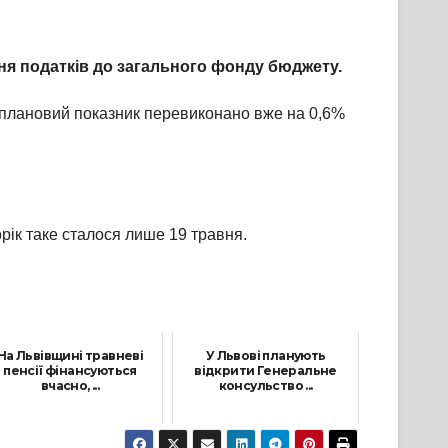
я податків до загального фонду бюджету.
і плановий показник перевиконано вже на 0,6%
рік таке сталося лише 19 травня.
На Львівщині травневі
У Львові планують
пенсії фінансуються
відкрити Генеральне
вчасно, ...
консульство ...
18 Травня, 2021
30 Квітня, 2021