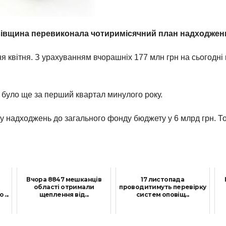
вівщина перевиконала чотиримісячний план надходженн
ня квітня. З урахуванням вчорашніх 177 млн грн на сьогодн
 було ще за перший квартал минулого року.
 надходжень до загального фонду бюджету у 6 млрд грн. То
Вчора 8847 мешканців
17 листопада
області отримали
проводитимуть перевірку
...
щеплення від...
систем оповіщ...
2 Жовтня, 2021
16 Листопада, 2021