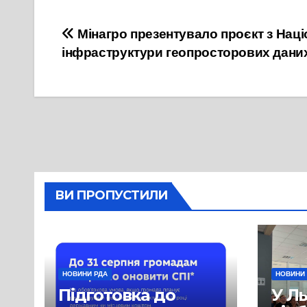
Навігація
Мінагро презентувало проєкт з Наці
інфраструктури геопросторових дани
записів
ВИ ПРОПУСТИЛИ
НОВИНИ РДА
НОВИНИ
Підготовка до
У Л