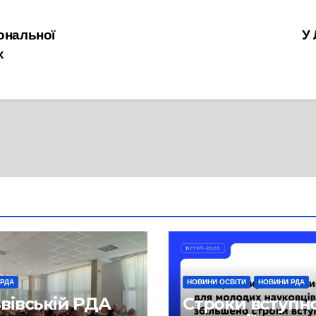
ональної
У
х
 РДА
НОВИНИ ОСВІТИ
НОВИНИ РДА
ьвівській РДА
Строки вступн