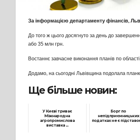
За інформацією департаменту фінансів, Ль
До того ж цього досягнуто за день до завершен
або 35 млн грн.
Востаннє завчасне виконання планів по області
Додамо, на сьогодні Львівщина подолала планку
Ще більше новин:
У Києві триває
Борг по
Міжнародна
непідприємницьких
агропромислова
податках не є підставою 
виставка ...
10 Січня, 2022
8 Червня, 2021