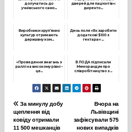
долучатись до
дверей для пацієнтів»:
учнівського само...
директо...
5 Липня, 2021
2 Лютого, 2022
Виробники круп’яних
День поля «Як заробити
культур отримають
додаткові $100 з
державну ком...
гектара»: ...
5 Серпня, 2021
8 Жовтня, 2021
«Проведення змагань з
В ЛОДА підписали
раллі на високому рівні –
Меморандум про
це...
співробітництво з ...
1 Квітня, 2021
15 Лютого, 2022
Навігація
За минулу добу
Вчора на
щеплення від
Львівщині
записів
ковіду отримали
зафіксували 575
11 500 мешканців
нових випадків