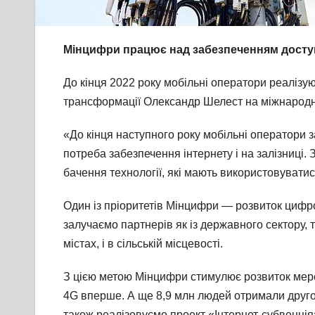
Мінцифри працює над забезпеченням доступу
До кінця 2022 року мобільні оператори реалізу
трансформації Олександр Шелест на міжнарод
«До кінця наступного року мобільні оператори 
потреба забезпечення інтернету і на залізниці.
бачення технології, які мають використовувати
Один із пріоритетів Мінцифри — розвиток цифров
залучаємо партнерів як із державного сектору, 
містах, і в сільській місцевості.
З цією метою Мінцифри стимулює розвиток мереж
4G вперше. А ще 8,9 млн людей отримали другог
також реалізовуємо проект «Інтернет-субвенція».