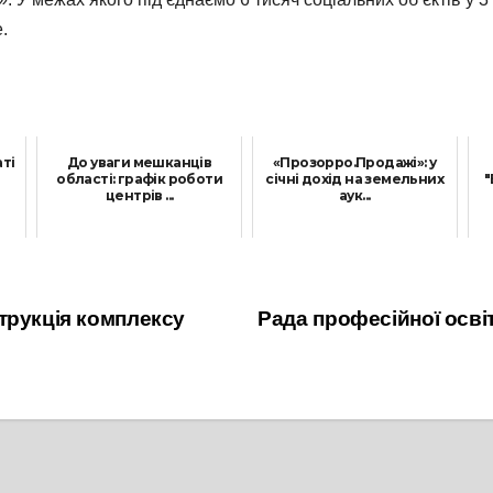
.
ті
До уваги мешканців
«Прозорро.Продажі»: у
області: графік роботи
січні дохід на земельних
"
центрів ...
аук...
1 Липня, 2021
16 Лютого, 2022
трукція комплексу
Рада професійної осві