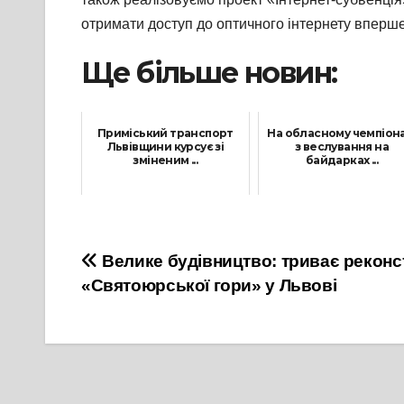
отримати доступ до оптичного інтернету вперше
Ще більше новин:
Приміський транспорт
На обласному чемпіона
Львівщини курсує зі
з веслування на
зміненим ...
байдарках ...
3 Березня, 2022
2 Червня, 2021
Навігація
Велике будівництво: триває реконс
«Святоюрської гори» у Львові
записів