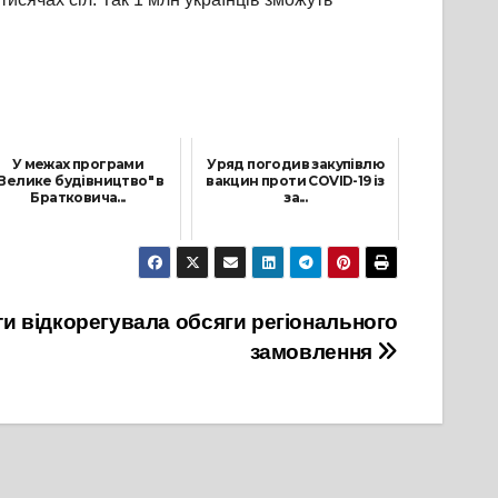
У межах програми
Уряд погодив закупівлю
Велике будівництво" в
вакцин проти COVID-19 із
Братковича...
за...
2 Грудня, 2021
4 Листопада, 2021
ти відкорегувала обсяги регіонального
замовлення