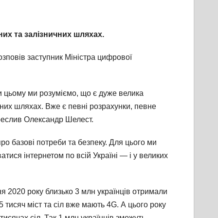
их та залізничних шляхах.
озповів заступник Міністра цифрової
и цьому ми розуміємо, що є дуже велика
чних шляхах. Вже є певні розрахунки, певне
креслив Олександр Шелест.
ро базові потреби та безпеку. Для цього ми
тися інтернетом по всій Україні — і у великих
я 2020 року близько 3 млн українців отримали
тисяч міст та сіл вже мають 4G. А цього року
тисячах сіл. Так 1 млн українців зможуть