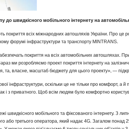
 до швидкісного мобільного інтернету на автомобільн
ють покриття всіх міжнародних автошляхів України. Про це р
ному форумі інфраструктури та транспорту MINTRANS.
забезпечать покриття на всіх автомобільних автошляхах. Пр
 Зараз ми розробляємо проект покриття інтернету на залізни
ся, та, власне, масштаб бюджету для цього проекту», — під
ої інфраструктури, оскільки це не тільки про комфорт, а й п
так і з приватного. Щоб всім людям було комфортно користува
і швидкісного мобільного та фіксованого інтернету. З липн
о або третього оператора, який надає 4G. Загалом понад 25 
 У межах якого під’єднаємо 6 тисяч соціальних об’єктів у 3 