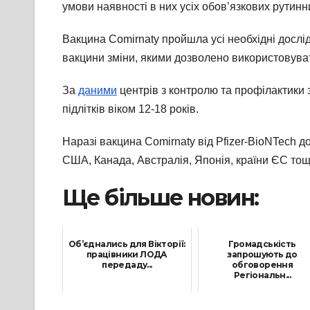
умови наявності в них усіх обов’язкових рутин
Вакцина Comirnaty пройшла усі необхідні дослідж
вакцини зміни, якими дозволено використовувати
За
даними
центрів з контролю та профілактики 
підлітків віком 12-18 років.
Наразі вакцина Comirnaty від Pfizer-BioNTech до
США, Канада, Австралія, Японія, країни ЄС тощ
Ще більше новин:
Об’єднались для Вікторії:
Громадськість
працівники ЛОДА
запрошують до
передаду...
обговорення
Регіональн...
2 Листопада, 2021
11 Листопада, 2021