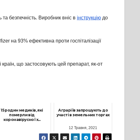
ь та безпечність. Виробник вніс в
інструкцію
до
zer на 93% ефективна проти госпіталізації
і країн, що застосовують цей препарат, як-от
15 родин медиків, які
Аграріїв запрошують до
померли від
участі в земельних торгах
коронавірусної х...
12 Травня, 2021
16 Грудня, 2021