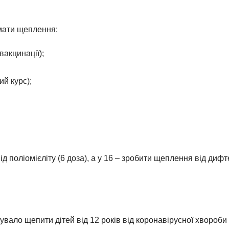
имати щеплення:
вакцинації);
ий курс);
ід поліомієліту (6 доза), а у 16 – зробити щеплення від диф
ало щепити дітей від 12 років від коронавірусної хвороби 