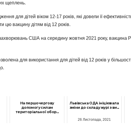
них щеплень.
ення для дітей віком 12-17 років, які довели її ефективніст
 цю вакцину дітям від 12 років.
захворювань США на середину жовтня 2021 року, вакцина Pfi
зволена для використання для дітей від 12 років у більшост
о.
На першочергову
Львівська ОДА ініціювала
допомогу силам
зміни до складу журі з ви...
територіальної обор...
26 Листопада, 2021
16 Лютого, 2022