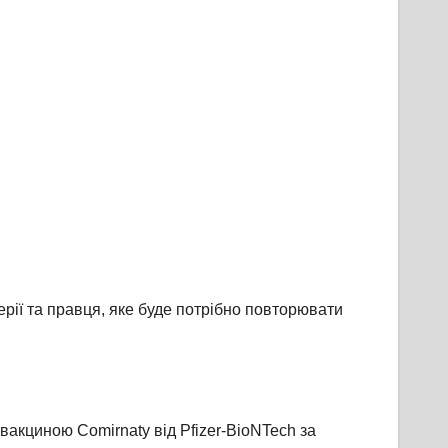
терії та правця, яке буде потрібно повторювати
вакциною Comirnaty від Pfizer-BioNTech за