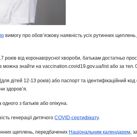
ло
вимогу про обов’язкову наявність усіх рутинних щеплень д
7 років від коронавірусної хвороби, батькам достатньо прост
можна знайти на vaccination.covid19.gov.ua/list або за тел. 
ля дітей 12-13 років) або паспорт та ідентифікаційний код (
ни здоров’я.
 одного з батьків або опікуна.
ість генерації дитячого
COVID-сертифікату
.
тинних щеплень, передбачених
Національним календарем
, 