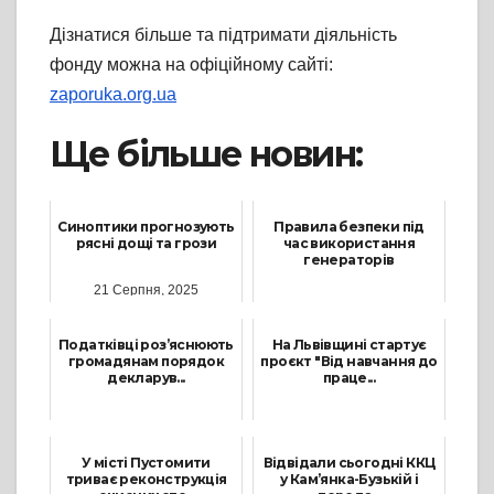
Дізнатися більше та підтримати діяльність
фонду можна на офіційному сайті:
zaporuka.org.ua
Ще більше новин:
Синоптики прогнозують
Правила безпеки під
рясні дощі та грози
час використання
генераторів
21 Серпня, 2025
21 Листопада, 2025
Податківці роз’яснюють
На Львівщині стартує
громадянам порядок
проєкт "Від навчання до
декларув...
праце...
12 Березня, 2024
11 Червня, 2025
У місті Пустомити
Відвідали сьогодні ККЦ
триває реконструкція
у Кам’янка-Бузькій і