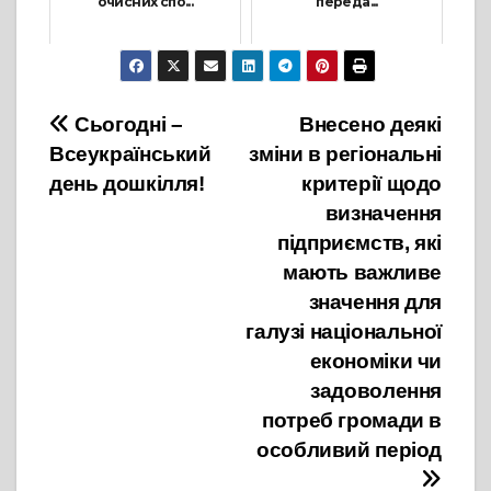
очисних спо...
переда...
20 Липня, 2023
23 Грудня, 2022
Навігація
Сьогодні –
Внесено деякі
Всеукраїнський
зміни в регіональні
записів
день дошкілля!
критерії щодо
визначення
підприємств, які
мають важливе
значення для
галузі національної
економіки чи
задоволення
потреб громади в
особливий період