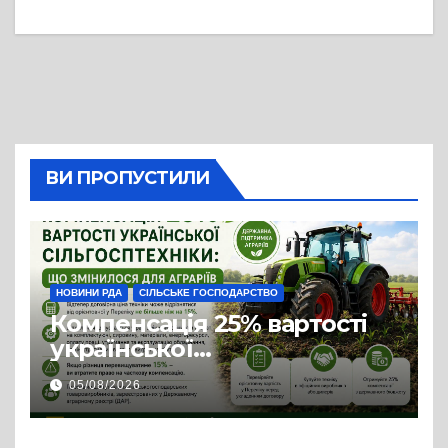
ВИ ПРОПУСТИЛИ
НОВИНИ РДА
СІЛЬСЬКЕ ГОСПОДАРСТВО
Компенсація 25% вартості
української
сільгосптехніки: що
05/08/2026
змінилося для аграріїв