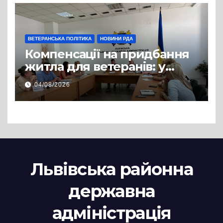
супроводу
ВЕТЕРАНСЬКА ПОЛІТИКА
НОВИНИ РДА
Компенсації на придбання
житла для ветеранів: у
Львівській РДА розглянули
04/08/2026
нові заяви
Львівська районна
державна
адміністрація