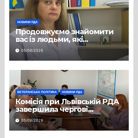
НОВИНИ РДА
Продовжуємо знайомити
вас із людьми, які
допомагають нашим
05/08/2026
захисникам і захисницям
повертатися до цивільного
життя
ВЕТЕРАНСЬКА ПОЛІТИКА
НОВИНИ РДА
Комісія при Львівській РДА
завершила чергові
співбесіди та
05/08/2026
рекомендувала кандидатів
на посади фахівців із