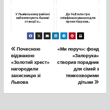
19 Травня, 2025
У Львівському районі
До 14,8 млн грн
забезпечують базові
співфінансування для
станції о...
проєктів розв...
9 Лютого, 2026
15 Січня, 2024
Навігація
Почесною
«Ми поруч»: фонд
відзнакою
«Запорука»
записів
«Золотий хрест»
створив порадник
нагородили
для сімей з
захисницю зі
тяжкохворими
Львова
дітьми