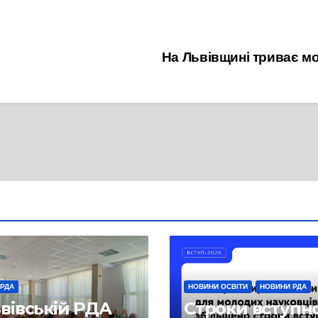
На Львівщині триває м
 РДА
НОВИНИ ОСВІТИ
НОВИНИ РДА
ьвівській РДА
Строки вступн