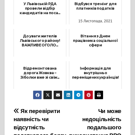
У Львівській РДА
Відбувся тренінг для
провели відбір
платників податків
кандидатів на поса...
15 Листопада, 2021
19 Липня, 2025
До уваги жителів
Вітання з Днем
Львівського району!
працівника соціальної
ВАЖЛИВЕ ОГОЛО...
сфери
9 Липня, 2026
2 Листопада, 2025
Відремонтована
Інформація для
дорога Жовква –
внутрішньо
Зіболки вже зі свіж...
переміщених українців!
2 Листопада, 2021
28 Травня, 2025
Навігація
Як перевірити
Чи може
наявність чи
недоцільність
записів
відсутність
подальшого