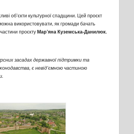
ливі об’єкти культурної спадщини. Цей проєкт
х можна використовувати, як громади бачать
ї частини проєкту
Мар’яна Куземська-Данилюк.
курсних засадах державної підтримки та
законодавства, є невід’ємною частиною
и.