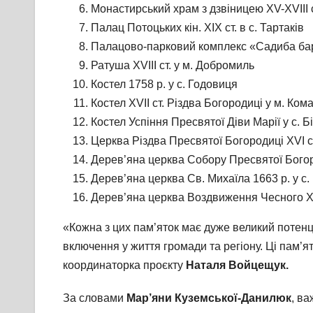
Монастирський храм з дзвіницею XV-XVIII ст
Палац Потоцьких кін. ХІХ ст. в с. Тартаків
Палацово-парковий комплекс «Садиба бар
Ратуша XVІІІ ст. у м. Добромиль
Костел 1758 р. у с. Годовиця
Костел ХVІІ ст. Різдва Богородиці у м. Ком
Костел Успіння Пресвятої Діви Марії у с. Б
Церква Різдва Пресвятої Богородиці XVI ст
Дерев’яна церква Собору Пресвятої Богоро
Дерев’яна церква Св. Михаїла 1663 р. у с. 
Дерев’яна церква Воздвиження Чесного Хр
«Кожна з цих пам’яток має дуже великий потенц
включення у життя громади та регіону. Ці пам’
координаторка проєкту
Наталя Войцещук.
За словами
Мар’яни Куземської-Данилюк
, ва