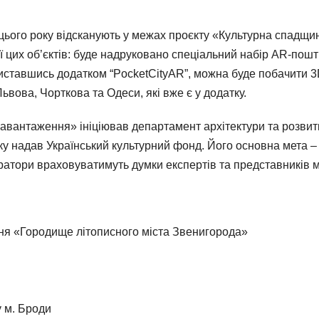
і цього року відсканують у межах проєкту «Культурна спад
 цих об’єктів: буде надруковано спеціальний набір AR-пош
иставшись додатком “PocketCityAR”, можна буде побачити 3
ьвова, Чорткова та Одеси, які вже є у додатку.
вантаження» ініціював департамент архітектури та розвитк
имку надав Український культурний фонд. Його основна мета –
вратори враховуватимуть думки експертів та представників 
ння «Городище літописного міста Звенигорода»
у м. Броди