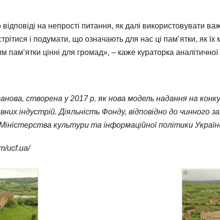
відповіді на непрості питання, як далі використовувати важ
стрітися і подумати, що означають для нас ці пам’ятки, як ї
им пам’ятки цінні для громад», – каже кураторка аналітично
танова,
створена у
2017 р. як нова модель надання на кон
вних індустрій. Діяльність Фонду, відповідно до чинного 
 Міністерства культури та інформаційної політики Україн
m/ucf.ua/