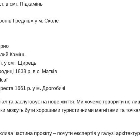
. в смт. Підкамінь
онів Гредлів» у м. Сколе
арно
ілий Камінь
. у смт. Щирець
диці 1838 р. в с. Матків
Ісаї
еста 1661 р. у м. Дрогобичі
іал та заслуговує на нове життя. Ми хочемо говорити не ли
ятки можуть бути хорошими туристичними магнітами та точка
жлива частина проєкту – почути експертів у галузі архітектур