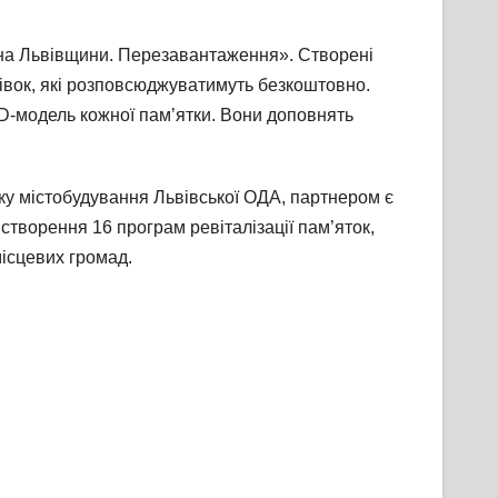
щина Львівщини. Перезавантаження». Створені
тівок, які розповсюджуватимуть безкоштовно.
D-модель кожної пам’ятки. Вони доповнять
у містобудування Львівської ОДА, партнером є
 створення 16 програм ревіталізації пам’яток,
місцевих громад.