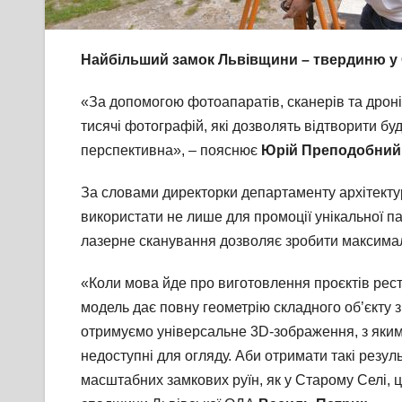
Найбільший замок Львівщини – твердиню у 
«За допомогою фотоапаратів, сканерів та дрон
тисячі фотографій, які дозволять відтворити бу
перспективна», – пояснює
Юрій Преподобний
За словами директорки департаменту архітекту
використати не лише для промоції унікальної па
лазерне сканування дозволяє зробити максималь
«Коли мова йде про виготовлення проєктів рест
модель дає повну геометрію складного об’єкту з 
отримуємо універсальне 3D-зображення, з яким 
недоступні для огляду. Аби отримати такі резул
масштабних замкових руїн, як у Старому Селі, 