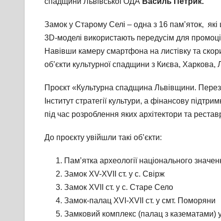
спадщини Львівської ОДА
Василь Петрик.
Замок у Старому Селі – одна з 16 пам’яток, як
3D-моделі використають передусім для промоції
Навівши камеру смартфона на листівку та скор
об’єкти культурної спадщини з Києва, Харкова, Л
Проєкт «Культурна спадщина Львівщини. Переза
Інститут стратегії культури, а фінансову підтр
під час розроблення яких архітектори та реста
До проєкту увійшли такі об’єкти:
Пам’ятка археології національного значе
Замок XV-XVII ст. у с. Свірж
Замок XVІІ ст. у с. Старе Село
Замок-палац XVI-XVII ст. у смт. Поморяни
Замковий комплекс (палац з казематами) 