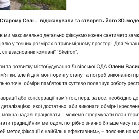
Старому Селі – відсканували та створять його 3D-моде
ів ми максимально детально фіксуємо кожен сантиметр замк
дівлю у точних розмірах в тривимірному просторі. Для Україн
, співзасновник компанії “Skeiron”.
ри та розвитку містобудування Львівської ОДА
Олени Васи
м’ятки, але й для моніторингу стану та потреб виконання пр
но точні обміри пам’яток та суттєво полегшує роботу рест
аврації або консервації пам’яток, перш за все, необхідно 
деталізацією, якої достатньо, аби виконати обмірні кресленн
можна надалі працювати – можемо сформувати план територі
ьтати традиційним методом, потрібно значно більше часу та з
цей метод фіксації є найбільш ефективним», – пояснив начал