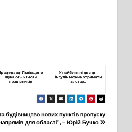
Працедавці Львівщини
У найближчі два дні
шукають 6 тисяч
інсулін можна отримати
працівників
за стар...
7 Жовтня, 2021
29 Вересня, 2021
та будівництво нових пунктів пропуску
 напрямів для області”, – Юрій Бучко