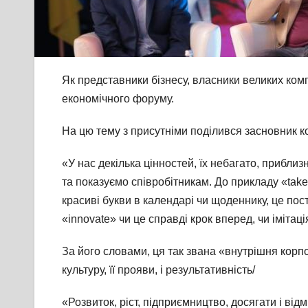
Як представники бізнесу, власники великих ком
економічного форуму.
На цю тему з присутніми поділився засновник к
«У нас декілька цінностей, їх небагато, приблиз
та показуємо співробітникам. До прикладу «take 
красиві букви в календарі чи щоденнику, це пост
«innovate» чи це справді крок вперед, чи імітац
За його словами, ця так звана «внутрішня кор
культуру, її прояви, і результативність/
«Розвиток, ріст, підприємництво, досягати і від