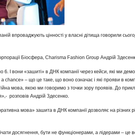
паній впроваджують цінності у власні дітища говорили сьо
орпорації Біосфера, Charisma Fashion Group Андрій Здесенк
но 6. І вони «зашиті» в ДНК компанії через кейси, які ми де
a chance» – що це таке, що воно означає і які прояви в комп
ійна мова, якою ми говоримо з точки зору проявів. До прикл
ія»,- розповів Андрій Здесенко.
поративна мова» зашита в ДНК компанії дозволяє на різних 
мічати досягнення, бути не функціонерами, а лідерами – це в