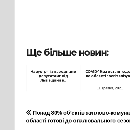
Ще більше новин:
На зустрічі з народними
COVID-19: за останню д
депутатами від
по області госпіталізува
Львівщини в...
11 Травня, 2021
25 Березня, 2021
Навігація
Понад 80% об’єктів житлово-комун
області готові до опалювального сезо
записів