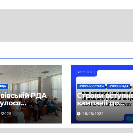
 РДА
НОВИНИ ОСВІТИ
НОВИНИ РДА
ьвівській РДА
Строки вступн
булося
кампанії до
чання,
аспірантури бу
8/2026
06/08/2026
свячене
продовжено
ектам
езпечення