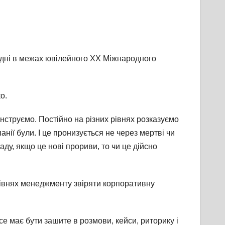
годні в межах ювілейного XX Міжнародного
о.
монструємо. Постійно на різних рівнях розказуємо
анії були. І це пронизується не через мертві чи
аду, якщо це нові прориви, то чи це дійсно
рівнях менеджменту звіряти корпоративну
се має бути зашите в розмови, кейси, риторику і