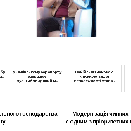
обу
У Львівському аеропорту
Найбільш знаковою
...
запрацює
книжкою нашої
мультибрендовий м...
Незалежності стала...
9 Грудня, 2021
28 Жовтня, 2021
ального господарства
“Модернізація чинних 
ну
є одним з пріоритетних