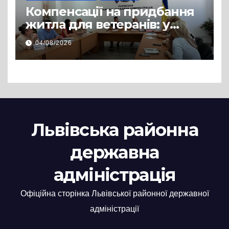
Компенсації на придбання
житла для ветеранів: у
Львівській РДА розглянули
04/08/2026
нові заяви
Львівська районна
державна
адміністрація
Офіційна сторінка Львівської районної державної
адміністрації