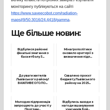
моніторингу публікуються на сайті
https://www.saveecobot.com/radiation-
maps#9/50.3016/24.4418/gamma
.
Ще більше новин:
Відбулися районні
Мінагрополітики
фінальні змагання з
оновило критерії з
баскетболу 3...
визначення підп...
27 Березня, 2026
26 Грудня, 2024
До уваги жителів
Схвалено проєкт
Львівського району!
бюджету Львівського
ВАЖЛИВЕ ОГОЛО...
району на 2025...
9 Липня, 2026
12 Грудня, 2024
Молодих підприємців
Відбулись заходи з
запрошують до участі у
нагоди вшанування
Програм...
учасників бой...