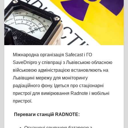
Міжнародна організація Safecast і ГО
SaveDnipro у співпраці з Львівською обласною
військовою адміністрацією встановлюють на
Львівщині мережу для моніторингу
радіаційного фону. Ідеться про стаціонарні
пристрої для вимірювання Radnote і мобільні
пристрої.
Переваги станцій RADNOTE:
Оснащені сонячною батареєю з