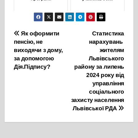
23 Жовтня, 2024
20 Лютого, 2022
Навігація
Як оформити
Статистика
пенсію, не
нарахувань
записів
виходячи з дому,
жителям
за допомогою
Львівського
Дія.Підпису?
району за липень
2024 року від
управління
соціального
захисту населення
Львівської РДА