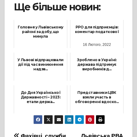
Ще більше новин:
Головне у Львівському
РРО для підприємців:
районі за добу, що
коментар податкової
минула
16 Лютого, 2022
14 Вересня, 2022
У Львові відпрацювали
Зроблено в Україні:
дії під час виникнення
держава підтримує
надзв...
виробників д...
28 Листопада, 2023
3 Травня, 2024
До Дня Української
Представники ЦВК
Державності – 2023:
взяли участь в
етапи держа...
обговоренні вдоско...
27 Липня, 2023
23 Лютого, 2023
Фахівці служби
Львівська РВА