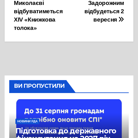
записів
Миколаєві
Задорожним
відбуватиметься
відбудеться 2
XIV «Книжкова
вересня
толока»
ВИ ПРОПУСТИЛИ
НОВИНИ РДА
Підготовка до державного