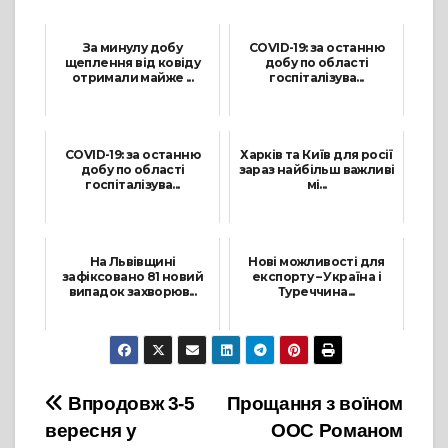
За минулу добу
COVID-19: за останню
щеплення від ковіду
добу по області
отримали майже ...
госпіталізува...
29 Грудня, 2021
21 Липня, 2021
COVID-19: за останню
Харків та Київ для росії
добу по області
зараз найбільш важливі
госпіталізува...
мі...
11 Липня, 2021
1 Березня, 2022
На Львівщині
Нові можливості для
зафіксовано 81 новий
експорту – Україна і
випадок захворюв...
Туреччина...
4 Червня, 2021
4 Лютого, 2022
Навігація
Впродовж 3-5
Прощання з воїном
вересня у
ООС Романом