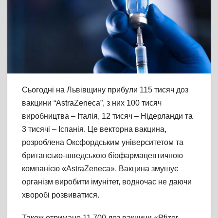
Сьогодні на Львівщину прибули 115 тисяч доз
вакцини “AstraZeneca”, з них 100 тисяч
виробництва – Італія, 12 тисяч – Нідерланди та
3 тисячі – Іспанія. Це векторна вакцина,
розроблена Оксфордським університетом та
британсько-шведською біофармацевтичною
компанією «AstraZeneca». Вакцина змушує
організм виробити імунітет, водночас не даючи
хворобі розвиватися.
Також отримано 11 700 доз вакцини «Pfizer-