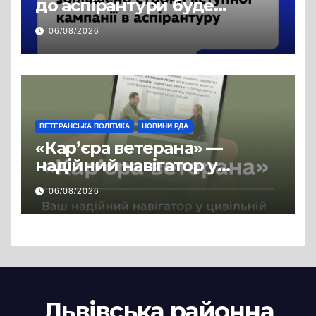
до аспірантури буде
продовжено
06/08/2026
ВЕТЕРАНСЬКА ПОЛІТИКА
НОВИНИ РДА
«Кар’єра ветерана» —
надійний навігатор у
цивільній професії
06/08/2026
Львівська районна