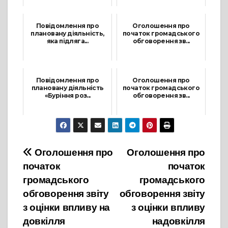
12 Листопада, 2025
26 Травня, 2026
Повідомлення про
Оголошення про
плановану діяльність,
початок громадського
яка підляга...
обговорення зв...
3 Червня, 2025
18 Березня, 2025
Повідомлення про
Оголошення про
плановану діяльність
початок громадського
«Буріння роз...
обговорення зв...
29 Квітня, 2025
25 Лютого, 2026
Навігація
Оголошення про
Оголошення про
початок
початок
записів
громадського
громадського
обговорення звіту
обговорення звіту
з оцінки впливу на
з оцінки впливу
довкілля
надовкілля