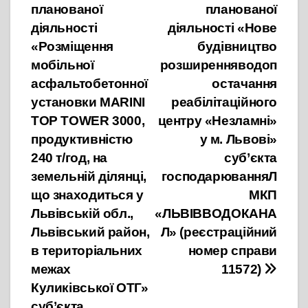
планованої
планованої
діяльності
діяльності «Нове
«Розміщення
будівництво
мобільної
розширенняводоп
асфальтобетонної
остачання
установки MARINI
реабілітаційного
TOP TOWER 3000,
центру «Незламні»
продуктивністю
у м. Львові»
240 т/год, на
суб’єкта
земельній ділянці,
господарюванняЛ
що знаходиться у
МКП
Львівській обл.,
«ЛЬВІВВОДОКАНА
Львівський район,
Л» (реєстраційний
в територіальних
номер справи
межах
11572)
Куликівської ОТГ»
суб’єкта