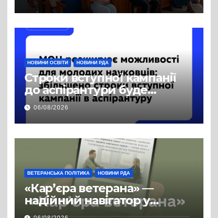
права на доступ до
публічної інформації
НОВИНИ ОСВІТИ
НОВИНИ РДА
Строки вступної кампанії
до аспірантури буде
продовжено
06/08/2026
ВЕТЕРАНСЬКА ПОЛІТИКА
НОВИНИ РДА
«Кар’єра ветерана» —
надійний навігатор у
цивільній професії
06/08/2026