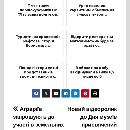
П’ять тисяч
Уряд посилив
першокурсників НУ
карантинні обмеження
“Львівська політехні...
у «жовтій» зоні ...
30 Серпня, 2021
30 Листопада, 2021
Туристична пропозиція:
Відкрити ресторан чи
нафтова історія
магазин можна буде за
Борислава у...
однією ...
17 Листопада, 2021
5 Серпня, 2021
Понад півтори сотні
В області за добу
представників
вакцинували майже 6,5
громадянського с...
тисяч осіб
15 Квітня, 2021
17 Жовтня, 2021
Навігація
Аграріїв
Новий відеоролик
запрошують до
до Дня музеїв
записів
участі в земельних
присвячений