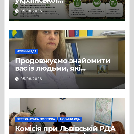
української
сільгосптехніки: що
05/08/2026
змінилося для аграріїв
НОВИНИ РДА
Продовжуємо знайомити
вас із людьми, які
допомагають нашим
05/08/2026
захисникам і захисницям
повертатися до цивільного
життя
ВЕТЕРАНСЬКА ПОЛІТИКА
НОВИНИ РДА
Комісія при Львівській РДА