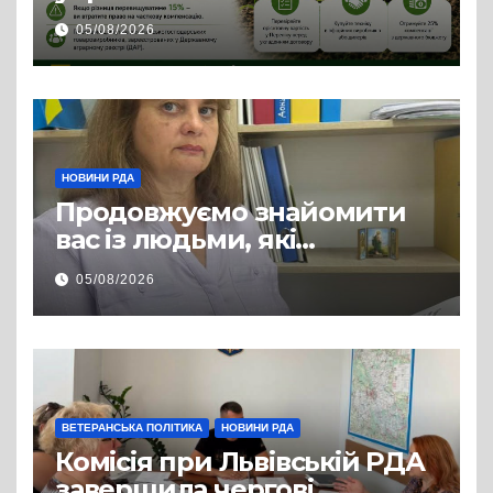
сільгосптехніки: що
05/08/2026
змінилося для аграріїв
НОВИНИ РДА
Продовжуємо знайомити
вас із людьми, які
допомагають нашим
05/08/2026
захисникам і захисницям
повертатися до цивільного
життя
ВЕТЕРАНСЬКА ПОЛІТИКА
НОВИНИ РДА
Комісія при Львівській РДА
завершила чергові