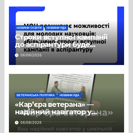
НОВИНИ ОСВІТИ
НОВИНИ РДА
Строки вступної кампанії
до аспірантури буде
продовжено
06/08/2026
ВЕТЕРАНСЬКА ПОЛІТИКА
НОВИНИ РДА
«Кар’єра ветерана» —
надійний навігатор у
цивільній професії
06/08/2026