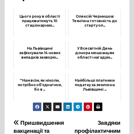
Цього року в області
Олексій Чернишов:
працюватимуть 10
Технічна готовність до
стаціонарних...
старту оп...
30 Червня, 2021
29 Вересня, 2021
На Львівщині
У Всесвітній День
зафіксували 14 нових
донора мешканцям
випадків захворю...
області нагадую...
16 Серпня, 2021
14 Червня, 2021
''Нам всім, як ніколи,
Найбільші платники
потрібно об’єднатися,
податку за землю на
бо в ...
Львівщині: ...
22 Січня, 2022
22 Жовтня, 2021
Навігація
Пришвидшення
Завдяки
вакцинації та
профілактичним