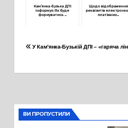
Кам’янка-Бузька ДПІ
Щодо відображення
інформує: Як буде
реквізитів електронн
формуватись ...
платіжних...
20 Травня, 2022
23 Жовтня, 2023
Навігація
У Кам’янка-Бузькій ДПІ – «гаряча лін
записів
ВИ ПРОПУСТИЛИ