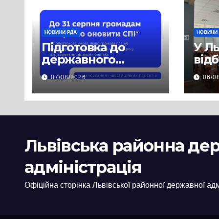
НОВИНИ РДА
НОВИНИ
Підготовка до
У Л
державного
від
фінансування на
нав
07/08/2026
06/0
2027 рік уже
при
триває
асп
заб
пра
пуб
Львівська районна де
інф
адміністрація
Офіційна сторінка Львівської районної державної адм