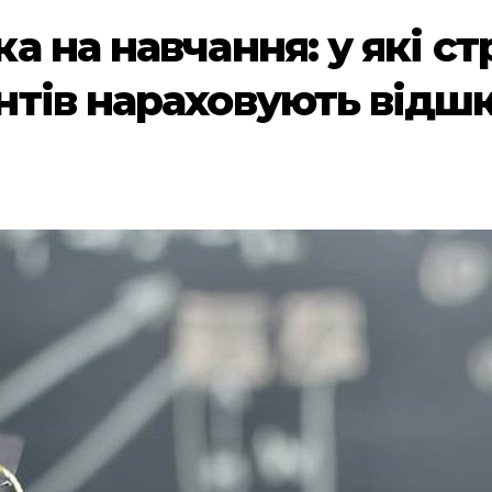
 на навчання: у які ст
нтів нараховують відш