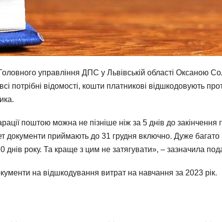
Головного управління ДПС у Львівській області Оксаною Со
всі потрібні відомості, кошти платникові відшкодовують про
ика.
ції поштою можна не пізніше ніж за 5 днів до закінчення гр
ет документи приймають до 31 грудня включно. Дуже багат
0 днів року. Та краще з цим не затягувати», – зазначила под
окументи на відшкодування витрат на навчання за 2023 рік.