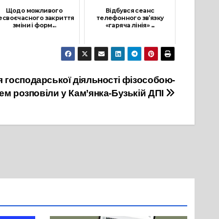
Щодо можливого
Відбувся сеанс
есвоєчасного закриття
телефонного зв’язку
зміни і форм...
«гаряча лінія» ...
11 Квітня, 2023
22 Лютого, 2022
я господарської діяльності фізособою-
ем розповіли у Кам’янка-Бузькій ДПІ