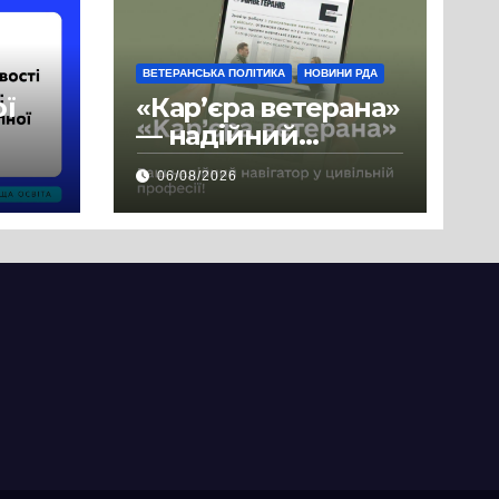
ВЕТЕРАНСЬКА ПОЛІТИКА
НОВИНИ РДА
ої
«Кар’єра ветерана»
— надійний
де
навігатор у
06/08/2026
цивільній професії