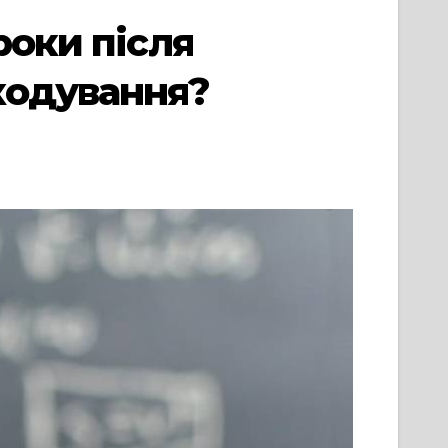
роки після
кодування?