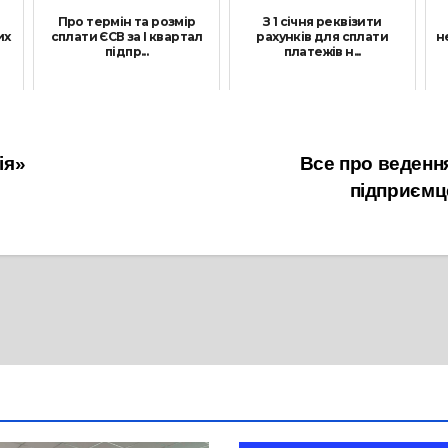
Про термін та розмір
З 1 січня реквізити
их
сплати ЄСВ за I квартал
рахунків для сплати
н
підпр...
платежів н...
20 Квітня, 2022
22 Січня, 2025
ія»
Все про веденн
підприємц