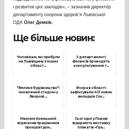
і розвиток цих закладів», – зазначив директор
департаменту охорони здоров’я Львівської
ОДА
Олег Демків.
Ще більше новин:
Чоловікам, які прибули
У департаменті
на Львівщину з інших
фінансів проводять
област...
консультування т...
2 Березня, 2022
30 Квітня, 2021
"Велике будівництво":
Вчора в області
оновлений стадіон у
зафіксували 413 нових
Яворові ...
випадків Cov...
3 Грудня, 2021
8 Грудня, 2021
Максим Козицький
Сьогодні у Львові
відзначив працівників
відкриють виставку
прокуратури...
плакатів «Гра...