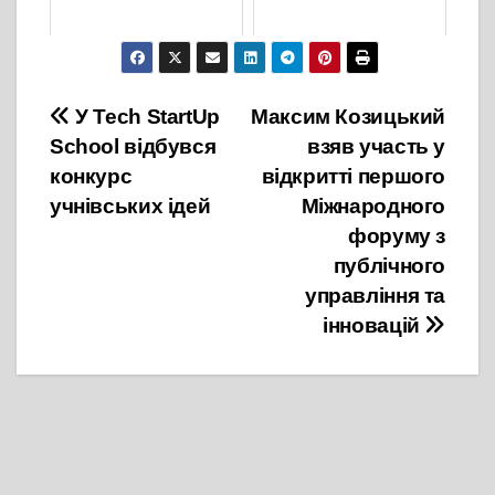
20 Серпня, 2021
9 Грудня, 2021
Навігація
У Tech StartUp
Максим Козицький
School відбувся
взяв участь у
записів
конкурс
відкритті першого
учнівських ідей
Міжнародного
форуму з
публічного
управління та
інновацій