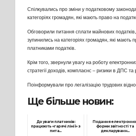
Спілкувались про зміни у податковому законода
категоріях громадян, які мають право на податк
Обговорили питання сплати майнових податків, з
зупинились на категоріях громадян, які мають 
платниками податків.
Крім того, звернули увагу на роботу електронни
стратегії доходів, комплаєнс – ризики в ДПС т
Поінформували про легалізацію трудових віднос
Ще більше новин:
До уваги платників:
Подання електронно
працюють «гарячі лінії» з
форми звітності та
пита...
декларуванн...