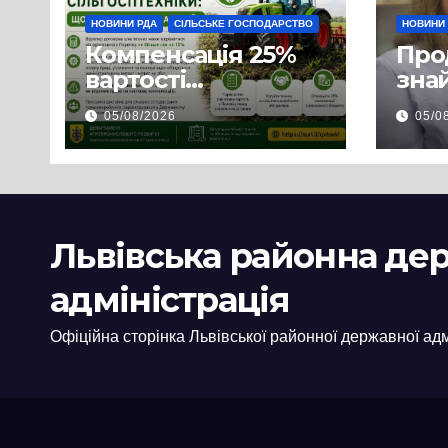
НОВИНИ РДА
СІЛЬСЬКЕ ГОСПОДАРСТВО
НОВИНИ
Компенсація 25%
Про
вартості
знай
української
люд
05/08/2026
05/0
сільгосптехніки:
доп
що змінилося для
наш
аграріїв
і з
пов
цив
Львівська районна де
адміністрація
Офіційна сторінка Львівської районної державної адм