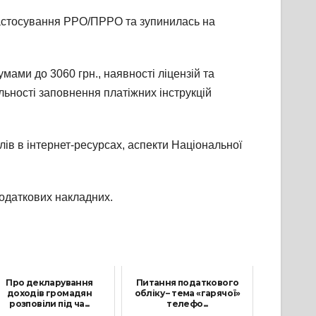
 застосування РРО/ПРРО та зупинилась на
мами до 3060 грн., наявності ліцензій та
ьності заповнення платіжних інструкцій
лів в інтернет-ресурсах, аспекти Національної
 податкових накладних.
Про декларування
Питання податкового
доходів громадян
обліку – тема «гарячої»
розповіли під ча...
телефо...