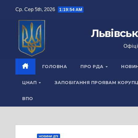
Перейти
Ср. Сер 5th, 2026
1:19:55 AM
до
вмісту
Львівськ
Офіці
ГОЛОВНА
ПРО РДА
НОВИ
ЦНАП
ЗАПОБІГАННЯ ПРОЯВАМ КОРУПЦ
ВПО
НОВИНИ ДПІ