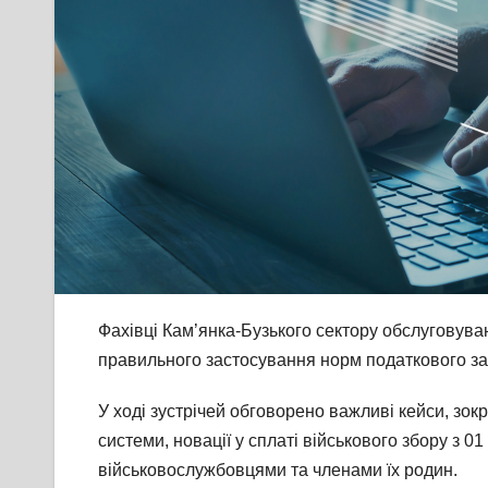
Фахівці Кам’янка-Бузького сектору обслуговуван
правильного застосування норм податкового з
У ході зустрічей обговорено важливі кейси, зо
системи, новації у сплаті військового збору з 
військовослужбовцями та членами їх родин.