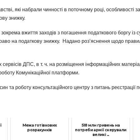
встві, які набрали чинності в поточному році, особливості
ову знижку.
окрема вжиття заходів з погашення податкового боргу із су
право на податкову знижку. Надано роз’яснення щодо правил
х сервісів ДПС, в т. ч. на розміщення інформаційних матеріа
а роботу Комунікаційної платформи.
ин та роботу консультаційного центру з питань реєстрації
ї
Межа готівкових
518 млн гривень на
розрахунків
потреби армії скерували
великі ...