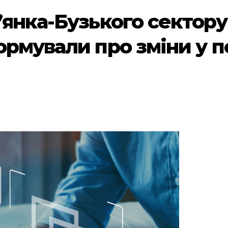
янка-Бузького сектору
ормували про зміни у 