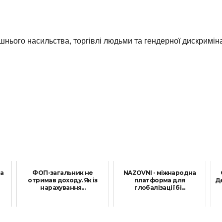
нього насильства, торгівлі людьми та гендерної дискриміна
ва
ФОП-загальник не
NAZOVNI - міжнародна
отримав доходу. Як із
платформа для
Д
нарахування...
глобалізації бі...
21 Жовтня, 2021
8 Квітня, 2024