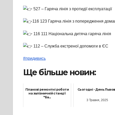
527 – Гаряча лінія з протидії експлуатації
116 123 Гаряча лінія з попередження домаш
116 111 Національна дитяча гаряча лінія
112 – Cлужба екстреної допомоги в ЄС
#придивись
Ще більше новин:
Планові ремонтні роботи
Сьогодні - День Льво
на залізничній станції
"Ба...
3 Травня, 2025
10 Жовтня, 2021