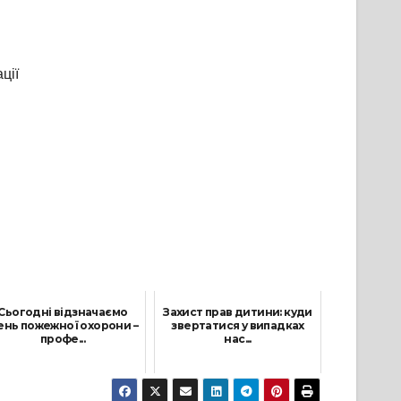
ції
Сьогодні відзначаємо
Захист прав дитини: куди
ень пожежної охорони –
звертатися у випадках
профе...
нас...
17 Квітня, 2026
21 Жовтня, 2025