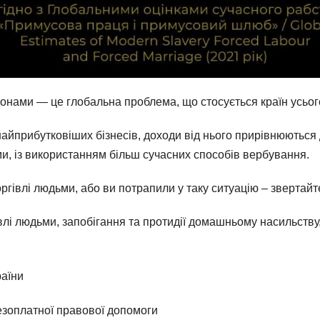
нами — це глобальна проблема, що стосується країн усього
айприбутковіших бізнесів, доходи від нього прирівнюються д
и, із використанням більш сучасних способів вербування.
ргівлі людьми, або ви потрапили у таку ситуацію – звертай
івлі людьми, запобігання та протидії домашньому насильству
раїни
езоплатної правової допомоги