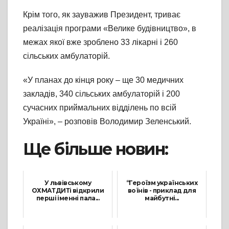
Крім того, як зауважив Президент, триває
реалізація програми «Велике будівництво», в
межах якої вже зроблено 33 лікарні і 260
сільських амбулаторій.
«У планах до кінця року – ще 30 медичних
закладів, 340 сільських амбулаторій і 200
сучасних приймальних відділень по всій
Україні», – розповів Володимир Зеленський.
Ще більше новин:
У львівському
“Героїзм українських
ОХМАТДИТі відкрили
воїнів - приклад для
перші іменні пала...
майбутні...
21 Квітня, 2021
23 Травня, 2021