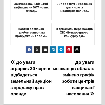
За вчора на Львівщині
Як перетнути кордон з
зафіксували 1017 нових
дитиною із
випад...
інвалідністю? Роз...
21 Листопада, 2021
12 Квітня, 2022
Кабмін розпочав
Відзначили переможців
прийом заявок на
ХІХ Міжнародного
присудження премі...
конкурсу ди...
10 Січня, 2022
1 Червня, 2021
Навігація
До уваги
До уваги
аграріїв: 30 червня
мешканців області:
записів
відбудеться
змінено графік
земельний аукціон
роботи центрів
з продажу прав
вакцинації
оренди
населення