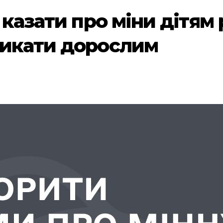
 казати про міни дітям р
никати дорослим