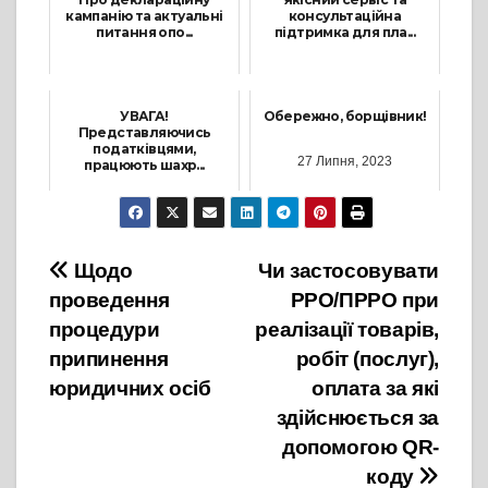
кампанію та актуальні
консультаційна
питання опо...
підтримка для пла...
24 Лютого, 2025
5 Березня, 2026
УВАГА!
Обережно, борщівник!
Представляючись
податківцями,
27 Липня, 2023
працюють шахр...
28 Листопада, 2024
Навігація
Щодо
Чи застосовувати
проведення
РРО/ПРРО при
записів
процедури
реалізації товарів,
припинення
робіт (послуг),
юридичних осіб
оплата за які
здійснюється за
допомогою QR-
коду