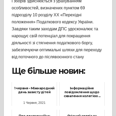
і зборів здійснюється з урахуванням
особливостей, визначених пунктом 69
підрозділу 10 розділу ХХ «Перехідні
положення» Податкового кодексу України.
Завдяки таким заходам ДПС удосконалює та
нарощує свій потенціал для покращення
діяльності зі стягнення податкового боргу,
забезпечуючи оптимальні шляхи для переходу
від поточного до післявоєнного стану
Ще більше новин:
1 червня – Міжнародний
Інформаційне
день захисту дітей
повідомлення щодо
схвалення колегією ...
1 Червня, 2021
13 Грудня, 2023
Про деклараційну
Якісний сервіс та