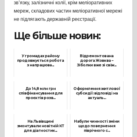
зв’язку, залізничні колії, крім меліоративних
мереж, складових частин меліоративної мережі
не підлягають державній реєстрації.
Ще більше новин:
У громадах району
Відремонтована
продовжується робота
дорога Жовква –
з напрацюва...
Зіболки вже зі свіж...
10 Жовтня, 2021
2 Листопада, 2021
До 14,8 млн грн
Оформлення житлової
співфінансування для
субсидії: відповіді на
проєктів розв...
актуаль...
15 Січня, 2024
18 Жовтня, 2023
На Львівщині
Набули чинності зміни
змонтували новітній КТ
щодо повернення
для діагностик...
піврічного с...