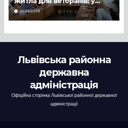
житла для ветеранів: у
Львівській РДА розглянули
04/08/2026
нові заяви
Львівська районна
державна
адміністрація
Офіційна сторінка Львівської районної державної
адміністрації