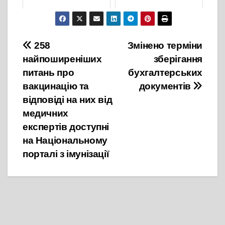
3 Квітня, 2024
22 Червня, 2023
Навігація
258
Змінено терміни
найпоширеніших
зберігання
записів
питань про
бухгалтерських
вакцинацію та
документів
відповіді на них від
медичних
експертів доступні
на Національному
порталі з імунізації