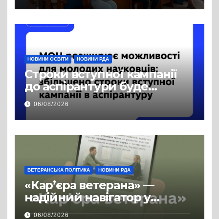
публічної інформації
НОВИНИ ОСВІТИ
НОВИНИ РДА
Строки вступної кампанії
до аспірантури буде
продовжено
06/08/2026
ВЕТЕРАНСЬКА ПОЛІТИКА
НОВИНИ РДА
«Кар’єра ветерана» —
надійний навігатор у
цивільній професії
06/08/2026