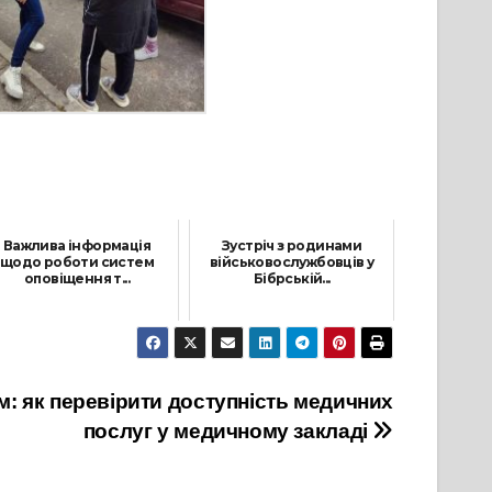
Важлива інформація
Зустріч з родинами
щодо роботи систем
військовослужбовців у
оповіщення т...
Бібрській...
30 Жовтня, 2025
21 Серпня, 2025
м: як перевірити доступність медичних
послуг у медичному закладі