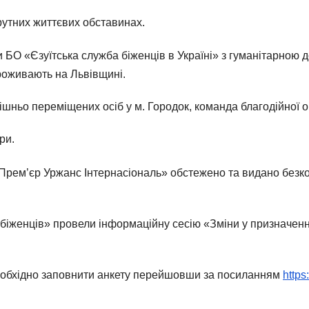
рутних життєвих обставинах.
 БО «Єзуїтська служба біженців в Україні» з гуманітарною до
роживають на Львівщині.
ьо переміщених осіб у м. Городок, команда благодійної ор
ри.
Прем’єр Уржанс Інтернасіональ» обстежено та видано безкош
 біженців» провели інформаційну сесію «Зміни у призначен
необхідно заповнити анкету перейшовши за посиланням
https