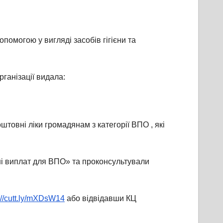
помогою у вигляді засобів гігієни та
ганізації видала:
товні ліки громадянам з категорії ВПО , які
ні виплат для ВПО» та проконсультували
://cutt.ly/mXDsW14
або відвідавши КЦ