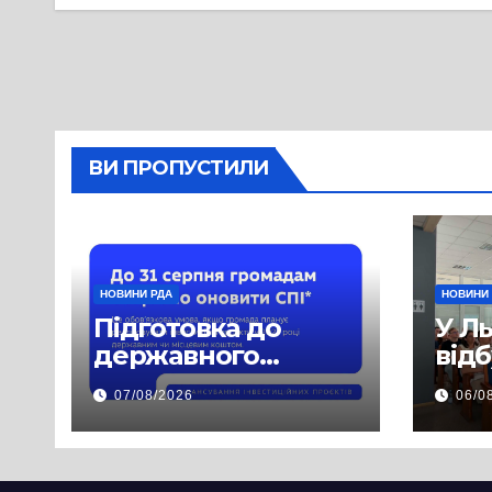
ВИ ПРОПУСТИЛИ
НОВИНИ РДА
НОВИНИ
Підготовка до
У Л
державного
від
фінансування на
нав
07/08/2026
06/0
2027 рік уже
при
триває
асп
заб