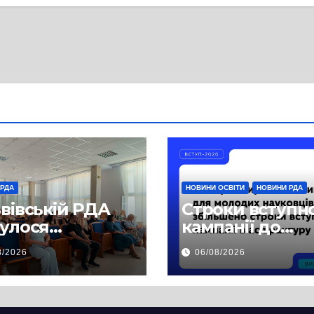
 РДА
НОВИНИ ОСВІТИ
НОВИНИ РДА
ьвівській РДА
Строки вступн
булося
кампанії до
чання,
аспірантури бу
8/2026
06/08/2026
свячене
продовжено
ектам
езпечення