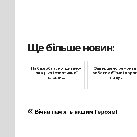
Ще більше новин:
На базі обласної дитячо-
Завершено ремонтн
юнацької спортивної
роботи об’їзної доро
школи ...
на ву...
14 Травня, 2026
15 Липня, 2021
Навігація
Вічна памʼять нашим Героям!
записів