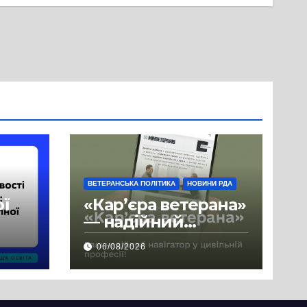
ВЕТЕРАНСЬКА ПОЛІТИКА
НОВИНИ РДА
ої
«Кар’єра ветерана»
— надійний
де
навігатор у
06/08/2026
цивільній професії