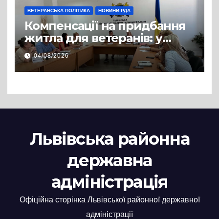
ВЕТЕРАНСЬКА ПОЛІТИКА
НОВИНИ РДА
Компенсації на придбання
житла для ветеранів: у
Львівській РДА розглянули
04/08/2026
нові заяви
Львівська районна
державна
адміністрація
Офіційна сторінка Львівської районної державної
адміністрації