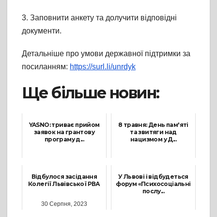
3. Заповнити анкету та долучити відповідні
документи.
Детальніше про умови державної підтримки за
посиланням:
https://surl.li/unrdyk
Ще більше новин:
YASNO: триває прийом
8 травня: День пам'яті
заявок на грантову
та звитяги над
програму д...
нацизмом у Д...
25 Вересня, 2025
8 Травня, 2025
Відбулося засідання
У Львові і відбудеться
Колегії Львівської РВА
форум «Психосоціальні
послу...
30 Серпня, 2023
24 Вересня, 2025