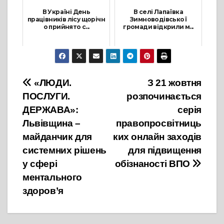
В Україні День
В селі Лапаївка
працівників лісу щорічн
Зимноводівської
о прийнято с...
громади відкрили м...
16 Вересня, 2022
23 Травня, 2025
Навігація
«ЛЮДИ.
З 21 жовтня
ПОСЛУГИ.
розпочинається
записів
ДЕРЖАВА»:
серія
Львівщина –
правопросвітниць
майданчик для
ких онлайн заходів
системних рішень
для підвищення
у сфері
обізнаності ВПО
ментального
здоров’я