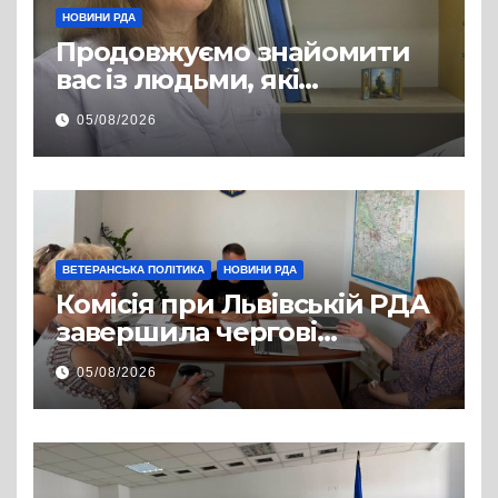
НОВИНИ РДА
Продовжуємо знайомити
вас із людьми, які
допомагають нашим
05/08/2026
захисникам і захисницям
повертатися до цивільного
життя
ВЕТЕРАНСЬКА ПОЛІТИКА
НОВИНИ РДА
Комісія при Львівській РДА
завершила чергові
співбесіди та
05/08/2026
рекомендувала кандидатів
на посади фахівців із
супроводу