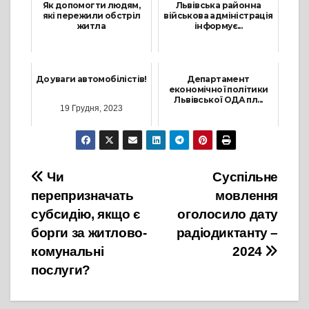
Як допомогти людям,
Львівська районна
які пережили обстріл
військова адміністрація
житла
інформує...
30 Серпня, 2023
1 Лютого, 2023
До уваги автомобілістів!
Департамент
економічної політики
Львівської ОДА пл...
19 Грудня, 2023
14 Січня, 2025
Навігація
Чи
Суспільне
перепризначать
мовлення
записів
субсидію, якщо є
оголосило дату
борги за житлово-
радіодиктанту –
комунальні
2024
послуги?