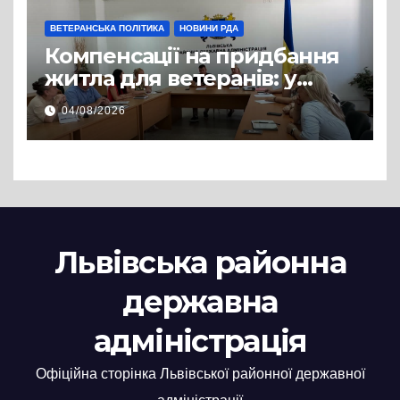
ВЕТЕРАНСЬКА ПОЛІТИКА
НОВИНИ РДА
Компенсації на придбання
житла для ветеранів: у
Львівській РДА розглянули
04/08/2026
нові заяви
Львівська районна
державна
адміністрація
Офіційна сторінка Львівської районної державної