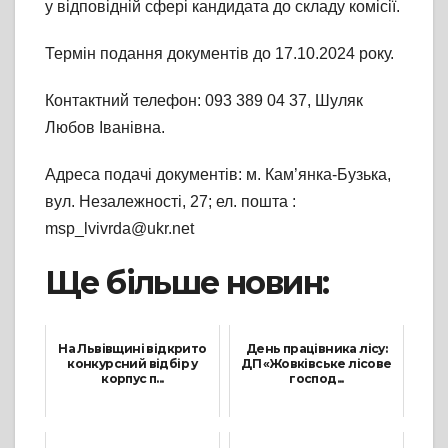
у відповідній сфері кандидата до складу комісії.
Термін подання документів до 17.10.2024 року.
Контактний телефон: 093 389 04 37, Шуляк
Любов Іванівна.
Адреса подачі документів: м. Кам’янка-Бузька,
вул. Незалежності, 27; ел. пошта :
msp_lvivrda@ukr.net
Ще більше новин:
На Львівщині відкрито
День працівника лісу:
конкурсний відбір у
ДП «Жовківське лісове
корпус п...
господ...
3 Липня, 2023
17 Вересня, 2021