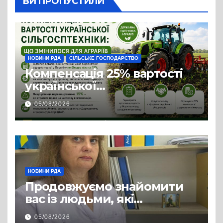
ВИ ПРОПУСТИЛИ
НОВИНИ РДА
СІЛЬСЬКЕ ГОСПОДАРСТВО
Компенсація 25% вартості
української
сільгосптехніки: що
05/08/2026
змінилося для аграріїв
НОВИНИ РДА
Продовжуємо знайомити
вас із людьми, які
допомагають нашим
05/08/2026