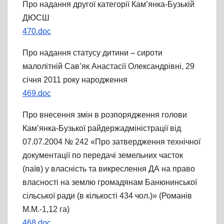
Про надання другої категорії Кам’янка-Бузькій
ДЮСШ
470.doc
Про надання статусу дитини – сироти
малолітній Сав’як Анастасії Олександрівні, 29
січня 2011 року народження
469.doc
Про внесення змін в розпорядження голови
Кам’янка-Бузької райдержадміністрації від
07.07.2004 № 242 «Про затвердження технічної
документації по передачі земельних часток
(паїв) у власність та викреслення ДА на право
власності на землю громадянам Банюнинської
сільської ради (в кількості 434 чол.)» (Романів
М.М.-1,12 га)
468.doc