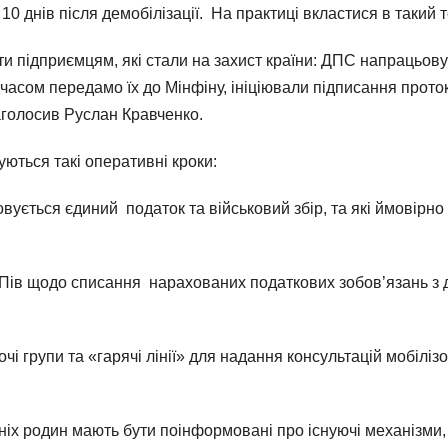
10 днів після демобілізації. На практиці вкластися в такий 
и підприємцям, які стали на захист країни: ДПС напрацьову
часом передамо їх до Мінфіну, ініціювали підписання прото
аголосив Руслан Кравченко.
уються такі оперативні кроки:
ується єдиний податок та військовий збір, та які ймовірно 
Пів щодо списання нарахованих податкових зобов’язань з дат
чі групи та «гарячі лінії» для надання консультацій мобілі
хніх родин мають бути поінформовані про існуючі механізми