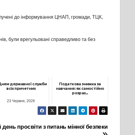
алучені до інформування ЦНАП, громади, ТЦК,
ів, були врегульовані справедливо та без
Днем державної служби
Податкова знижка за
всіх причетних
навчання: як самостійно
розрах...
23 Червня, 2026
15 Листопада, 2021
 день просвіти з питань мінної безпеки