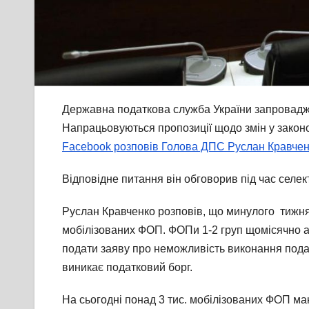
Державна податкова служба України запроваджу
Напрацьовуються пропозиції щодо змін у законод
Facebook
розповів Голова ДПС Руслан Кравче
Відповідне питання він обговорив під час селе
Руслан Кравченко розповів, що минулого тижня 
мобілізованих ФОП. ФОПи 1-2 груп щомісячно а
подати заяву про неможливість виконання подат
виникає податковий борг.
На сьогодні понад 3 тис. мобілізованих ФОП ма