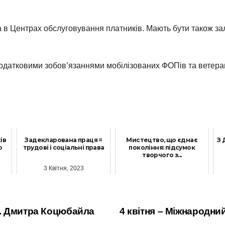
а в Центрах обслуговування платників. Мають бути також з
податковими зобов’язаннями мобілізованих ФОПів та ветеран
ів
Задекларована праця =
Мистецтво, що єднає
З 
о
трудові і соціальні права
покоління: підсумок
творчого з...
3 Квітня, 2023
31 Грудня, 2025
. Дмитра Коцюбайла
4 квітня – Міжнародний