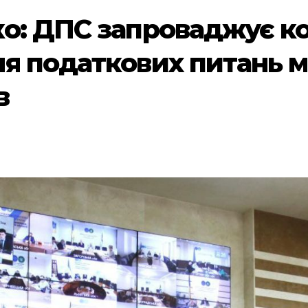
о: ДПС запроваджує ко
я податкових питань м
в