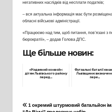
негативних наслідків від несплати податків;
– вся актуальна інформація має бути розміщен
обласні військові адміністрації.
«Працюємо над тим, щоб питання, пов’язані з 
бюрократії», – додав Голова ДПС.
Ще більше новин:
«Різдвяний конвой»:
Футзальні баталії юнак
дітям Львівського району
Львівщини: визначен
перед...
пере...
16 Грудня, 2021
24 Квітня, 2024
Навігація
1 окремий штурмовий батальйон ім
“Да Вінчі” продовжує набір.