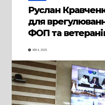
Руслан Кравченк
для врегулюванн
ФОП та ветерані
КВІ 4, 2025