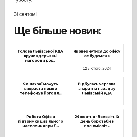
Зі святом!
Ще більше новин:
Голова Львівської РДА
Як звернутися до офісу
вручив державні
омбудсмена
нагороди род...
12 Лютого, 2024
14 Жовтня, 2025
Як шахраї можуть
Відбулась чергова
викрасти номер
апаратна нарада у
телефону в його вл...
Львівській РДА
7 Листопада, 2023
25 Травня, 2026
Робота Офісів
24 жовтня - Всесвітній
підтримки цивільного
день боротьби з
населення при Л...
поліомієліт...