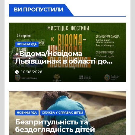
ВИ ПРОПУСТИЛИ
НОВИНИ РДА
«Відома/Невідома
Львівщина»: в області до
Дня Державного Прапора
10/08/2026
відбудуться Мистецькі
Фестини
НОВИНИ РДА
СЛУЖБА У СПРАВАХ ДІТЕЙ
Безпритульність та
бездоглядність дітей