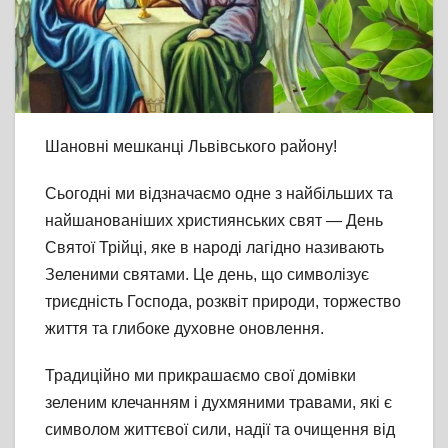
Шановні мешканці Львівського району!
Сьогодні ми відзначаємо одне з найбільших та
найшанованіших християнських свят — День
Святої Трійці, яке в народі лагідно називають
Зеленими святами. Це день, що символізує
триєдність Господа, розквіт природи, торжество
життя та глибоке духовне оновлення.
Традиційно ми прикрашаємо свої домівки
зеленим клечанням і духмяними травами, які є
символом життєвої сили, надії та очищення від