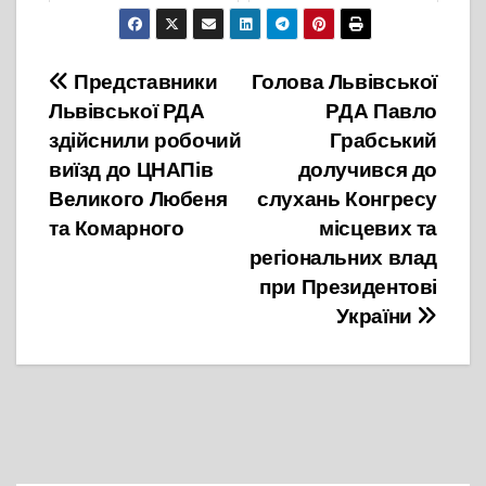
29 Лютого, 2024
24 Жовтня, 2022
Навігація
Представники
Голова Львівської
Львівської РДА
РДА Павло
записів
здійснили робочий
Грабський
виїзд до ЦНАПів
долучився до
Великого Любеня
слухань Конгресу
та Комарного
місцевих та
регіональних влад
при Президентові
України