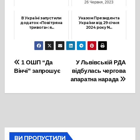
26 Червня, 2023
1 Квітня, 2024
В Україні запустили
Указом Президента
додаток «Повітряна
України від 29 січня
тривога»: я...
2024 року N...
1 Березня, 2022
6 Травня, 2024
Навігація
1 ОШП “Да
У Львівській РДА
Вінчі” запрошує
відбулась чергова
записів
апаратна нарада
ВИ ПРОПУСТИЛИ