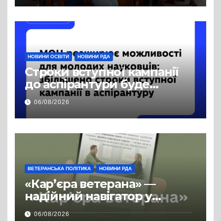
публічної інформації
НОВИНИ ОСВІТИ
НОВИНИ РДА
Строки вступної кампанії
до аспірантури буде
продовжено
06/08/2026
ВЕТЕРАНСЬКА ПОЛІТИКА
НОВИНИ РДА
«Кар’єра ветерана» —
надійний навігатор у
цивільній професії
06/08/2026