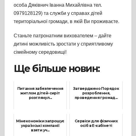
особа Дяківнич Іванна Михайлівна тел.
0979128129) та служби у справах дітей
територіальної громади, в якій Ви проживаєте.
Станьте патронатним вихователем – дайте
дитині можливість зростати у сприятливому
сімейному середовищі!
Ще більше новин:
Питання забезпечення
Затверджено Порядок
житлом дітей-сиріт
розроблення,
розглянул...
проведення громад...
11 Жовтня, 2021
8 Листопада, 2022
Мінекономіки запрошує
Сервіси для фізичних
українські компанії
осіб в Е-кабінеті
взяти уч...